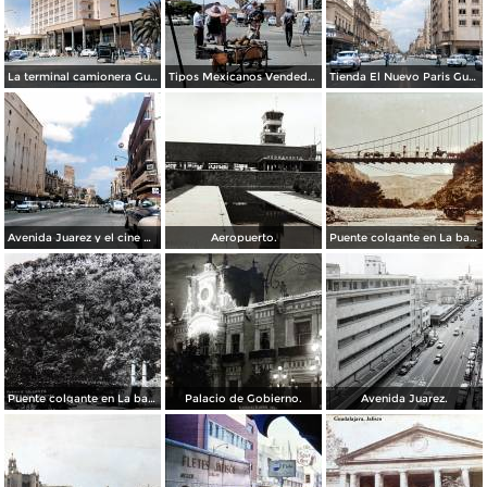
La terminal camionera Guadalajara, Jalisco 1961
Tipos Mexicanos Vendedor de cocos junto a La terminal camionera Guadalajara, Jalisco 1961
Tienda El Nuevo Paris Guadalajara, Jalisco 1961
Avenida Juarez y el cine Variedades Guadalajara, Jalisco 1961
Aeropuerto.
Puente colgante en La barranca de Oblatos.
Puente colgante en La barranca de Oblatos.
Palacio de Gobierno.
Avenida Juarez.