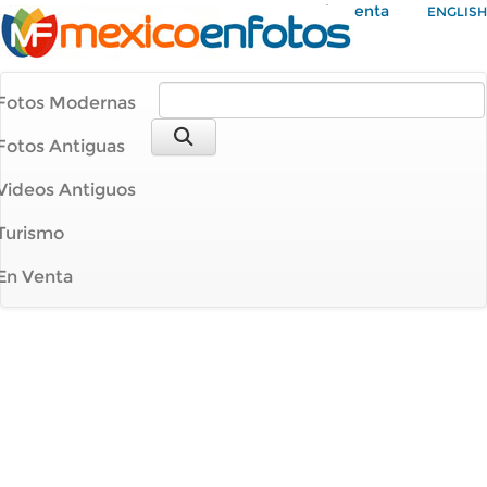
Mi Cuenta
ENGLISH
Fotos Modernas
Fotos Antiguas
Videos Antiguos
Turismo
En Venta