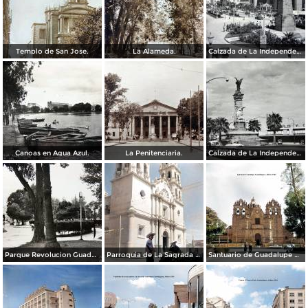
Templo de San Jose.
La Alameda.
Calzada de La Independencia y Mto. a Juarez Guadalajara, Jalisco. ( Circulada el 5 de Septiembre de 1929 ).
Canoas en Agua Azul.
La Penitenciaria.
Calzada de La Independencia Guadalajara, Jalisco.
Parque Revolucion Guadalajara, Jalisco.
Parroquia de La Sagrada familia Guadalajara, Jalisco 1961.
Santuario de Guadalupe Guadalajara, Jalisco 1961.