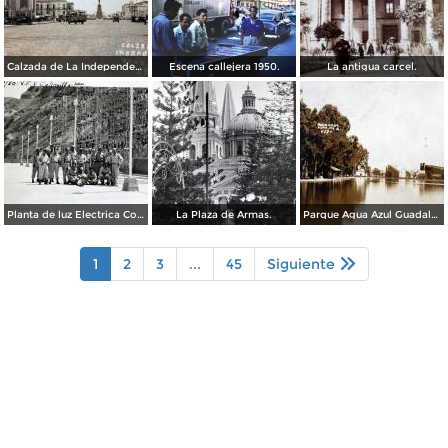
Calzada de La Independencia Guadalajara, Jalisco. ( Circulada el 10 de Febrero de 1931 ).
Escena callejera 1950.
La antigua carcel.
Planta de luz Electrica Colimilla. ( Fechada el 1 de Octubre de 1950 ).
La Plaza de Armas.
Parque Agua Azul Guadalajara, Jalisco.
1
2
3
...
45
Siguiente