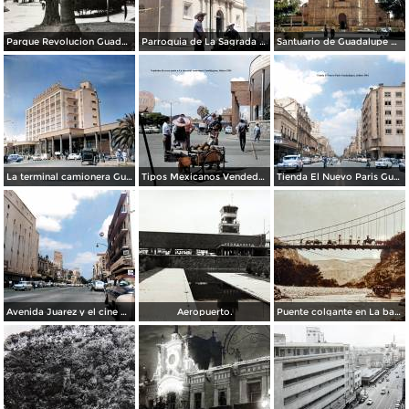
Parque Revolucion Guadalajara, Jalisco.
Parroquia de La Sagrada familia Guadalajara, Jalisco 1961.
Santuario de Guadalupe Guadalajara, Jalisco 1961.
La terminal camionera Guadalajara, Jalisco 1961
Tipos Mexicanos Vendedor de cocos junto a La terminal camionera Guadalajara, Jalisco 1961
Tienda El Nuevo Paris Guadalajara, Jalisco 1961
Avenida Juarez y el cine Variedades Guadalajara, Jalisco 1961
Aeropuerto.
Puente colgante en La barranca de Oblatos.