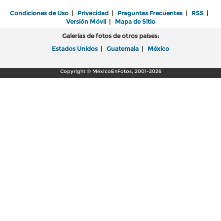
Condiciones de Uso
|
Privacidad
|
Preguntas Frecuentes
|
RSS
|
Versión Móvil
|
Mapa de Sitio
Galerías de fotos de otros países:
Estados Unidos
|
Guatemala
|
México
Copyright © MéxicoEnFotos, 2001-2026