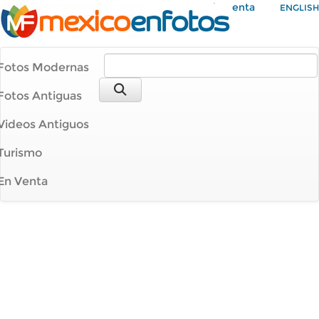
Mi Cuenta
ENGLISH
Fotos Modernas
Fotos Antiguas
Videos Antiguos
Turismo
En Venta