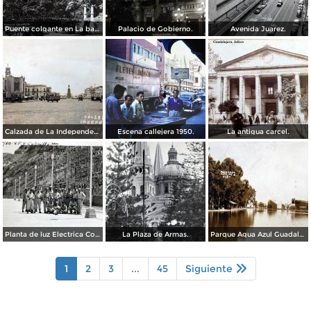
Puente colgante en La barranca de Oblatos.
Palacio de Gobierno.
Avenida Juarez.
Calzada de La Independencia Guadalajara, Jalisco. ( Circulada el 10 de Febrero de 1931 ).
Escena callejera 1950.
La antigua carcel.
Planta de luz Electrica Colimilla. ( Fechada el 1 de Octubre de 1950 ).
La Plaza de Armas.
Parque Agua Azul Guadalajara, Jalisco.
1
2
3
...
45
Siguiente