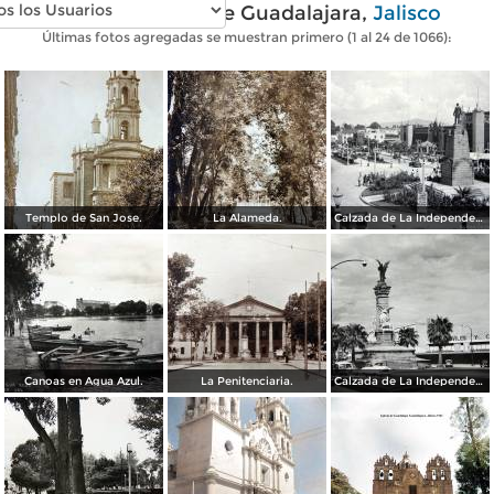
Fotos antiguas de Guadalajara,
Jalisco
Últimas fotos agregadas se muestran primero (1 al 24 de 1066):
Templo de San Jose.
La Alameda.
Calzada de La Independencia y Mto. a Juarez Guadalajara, Jalisco. ( Circulada el 5 de Septiembre de 1929 ).
Canoas en Agua Azul.
La Penitenciaria.
Calzada de La Independencia Guadalajara, Jalisco.