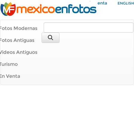
Mi Cuenta
ENGLISH
Fotos Modernas
Fotos Antiguas
Videos Antiguos
Turismo
En Venta