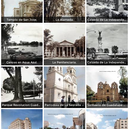
Templo de San Jose.
La Alameda.
Calzada de La Independencia y Mto. a Juarez Guadalajara, Jalisco. ( Circulada el 5 de Septiembre de 1929 ).
Canoas en Agua Azul.
La Penitenciaria.
Calzada de La Independencia Guadalajara, Jalisco.
Parque Revolucion Guadalajara, Jalisco.
Parroquia de La Sagrada familia Guadalajara, Jalisco 1961.
Santuario de Guadalupe Guadalajara, Jalisco 1961.