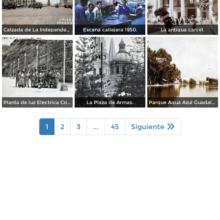
Calzada de La Independencia Guadalajara, Jalisco. ( Circulada el 10 de Febrero de 1931 ).
Escena callejera 1950.
La antigua carcel.
Planta de luz Electrica Colimilla. ( Fechada el 1 de Octubre de 1950 ).
La Plaza de Armas.
Parque Agua Azul Guadalajara, Jalisco.
1
2
3
...
45
Siguiente