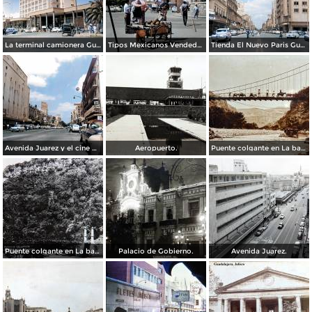
La terminal camionera Guadalajara, Jalisco 1961
Tipos Mexicanos Vendedor de cocos junto a La terminal camionera Guadalajara, Jalisco 1961
Tienda El Nuevo Paris Guadalajara, Jalisco 1961
Avenida Juarez y el cine Variedades Guadalajara, Jalisco 1961
Aeropuerto.
Puente colgante en La barranca de Oblatos.
Puente colgante en La barranca de Oblatos.
Palacio de Gobierno.
Avenida Juarez.