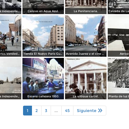
Calzada de La Independencia y Mto. a Juarez Guadalajara, Jalisco. ( Circulada el 5 de Septiembre de 1929 ).
Canoas en Agua Azul.
La Penitenciaria.
Tipos Mexicanos Vendedor de cocos junto a La terminal camionera Guadalajara, Jalisco 1961
Tienda El Nuevo Paris Guadalajara, Jalisco 1961
Avenida Juarez y el cine Variedades Guadalajara, Jalisco 1961
Aerop
Calzada de La Independencia Guadalajara, Jalisco. ( Circulada el 10 de Febrero de 1931 ).
Escena callejera 1950.
La antigua carcel.
1
2
3
...
45
Siguiente