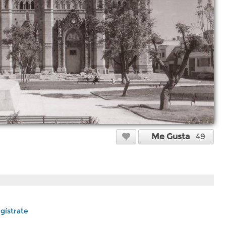
Me Gusta
49
gístrate