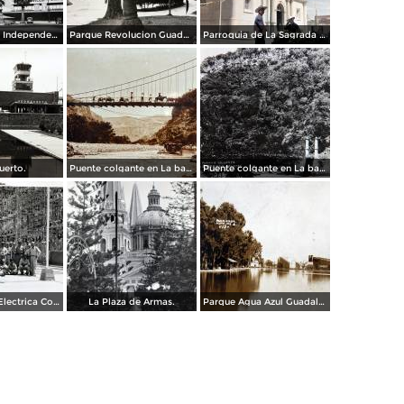
Calzada de La Independencia Guadalajara, Jalisco.
Parque Revolucion Guadalajara, Jalisco.
Parroquia de La Sagrada familia Guadalajara, Jalisco 1961.
uerto.
Puente colgante en La barranca de Oblatos.
Puente colgante en La barranca de Oblatos.
Planta de luz Electrica Colimilla. ( Fechada el 1 de Octubre de 1950 ).
La Plaza de Armas.
Parque Agua Azul Guadalajara, Jalisco.