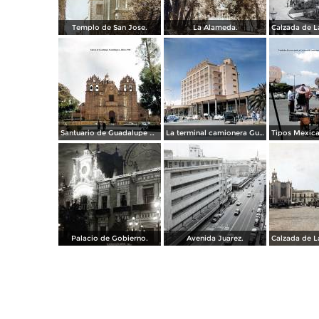
Templo de San Jose.
La Alameda.
Santuario de Guadalupe Guadalajara, Jalisco 1961.
La terminal camionera Guadalajara, Jalisco 1961
Palacio de Gobierno.
Avenida Juarez.