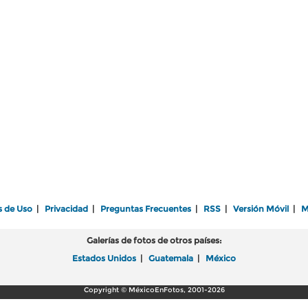
s de Uso
|
Privacidad
|
Preguntas Frecuentes
|
RSS
|
Versión Móvil
|
M
Galerías de fotos de otros países:
Estados Unidos
|
Guatemala
|
México
Copyright © MéxicoEnFotos, 2001-2026