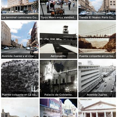
La terminal camionera Guadalajara, Jalisco 1961
Tipos Mexicanos Vendedor de cocos junto a La terminal camionera Guadalajara, Jalisco 1961
Tienda El Nuevo Paris Guadalajara, Jalisco 1961
Avenida Juarez y el cine Variedades Guadalajara, Jalisco 1961
Aeropuerto.
Puente colgante en La barranca de Oblatos.
Puente colgante en La barranca de Oblatos.
Palacio de Gobierno.
Avenida Juarez.