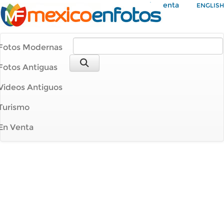
Mi Cuenta
ENGLISH
Fotos Modernas
Fotos Antiguas
Videos Antiguos
Turismo
En Venta