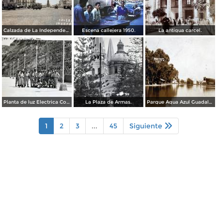
Calzada de La Independencia Guadalajara, Jalisco. ( Circulada el 10 de Febrero de 1931 ).
Escena callejera 1950.
La antigua carcel.
Planta de luz Electrica Colimilla. ( Fechada el 1 de Octubre de 1950 ).
La Plaza de Armas.
Parque Agua Azul Guadalajara, Jalisco.
1
2
3
...
45
Siguiente