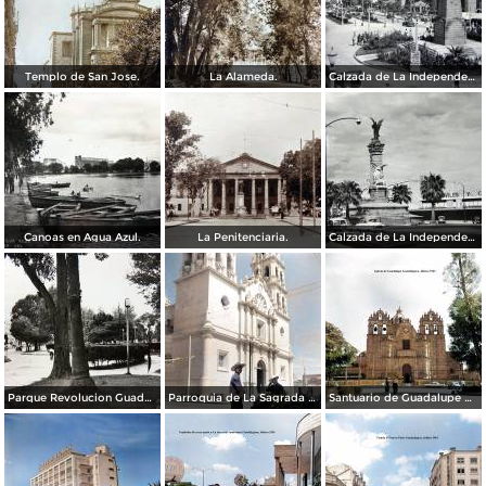
Templo de San Jose.
La Alameda.
Calzada de La Independencia y Mto. a Juarez Guadalajara, Jalisco. ( Circulada el 5 de Septiembre de 1929 ).
Canoas en Agua Azul.
La Penitenciaria.
Calzada de La Independencia Guadalajara, Jalisco.
Parque Revolucion Guadalajara, Jalisco.
Parroquia de La Sagrada familia Guadalajara, Jalisco 1961.
Santuario de Guadalupe Guadalajara, Jalisco 1961.