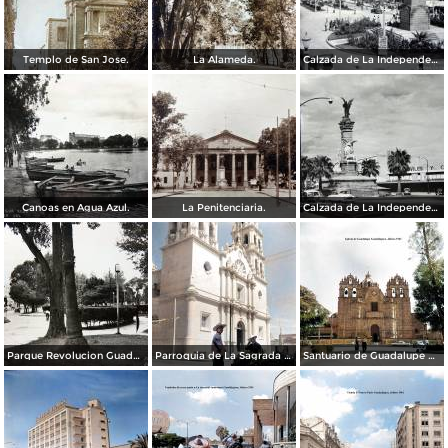
Templo de San Jose.
La Alameda.
Calzada de La Independencia y Mto. a Juarez Guadalajara, Jalisco. ( Circulada el 5 de Septiembre de 1929 ).
Canoas en Agua Azul.
La Penitenciaria.
Calzada de La Independencia Guadalajara, Jalisco.
Parque Revolucion Guadalajara, Jalisco.
Parroquia de La Sagrada familia Guadalajara, Jalisco 1961.
Santuario de Guadalupe Guadalajara, Jalisco 1961.