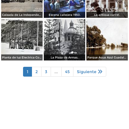
Calzada de La Independencia Guadalajara, Jalisco. ( Circulada el 10 de Febrero de 1931 ).
Escena callejera 1950.
La antigua carcel.
Planta de luz Electrica Colimilla. ( Fechada el 1 de Octubre de 1950 ).
La Plaza de Armas.
Parque Agua Azul Guadalajara, Jalisco.
1
2
3
...
45
Siguiente