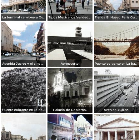
La terminal camionera Guadalajara, Jalisco 1961
Tipos Mexicanos Vendedor de cocos junto a La terminal camionera Guadalajara, Jalisco 1961
Tienda El Nuevo Paris Guadalajara, Jalisco 1961
Avenida Juarez y el cine Variedades Guadalajara, Jalisco 1961
Aeropuerto.
Puente colgante en La barranca de Oblatos.
Puente colgante en La barranca de Oblatos.
Palacio de Gobierno.
Avenida Juarez.