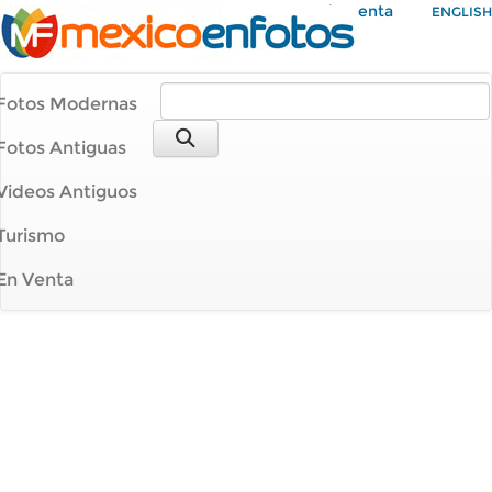
Mi Cuenta
ENGLISH
Fotos Modernas
Fotos Antiguas
Videos Antiguos
Turismo
En Venta