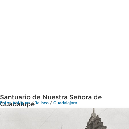
Santuario de Nuestra Señora de
Guadalupe
Fotos Antiguas
/
Jalisco
/
Guadalajara