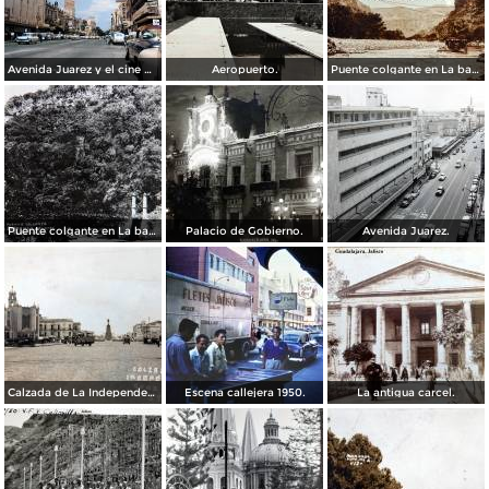
Avenida Juarez y el cine Variedades Guadalajara, Jalisco 1961
Aeropuerto.
Puente colgante en La barranca de Oblatos.
Puente colgante en La barranca de Oblatos.
Palacio de Gobierno.
Avenida Juarez.
Calzada de La Independencia Guadalajara, Jalisco. ( Circulada el 10 de Febrero de 1931 ).
Escena callejera 1950.
La antigua carcel.