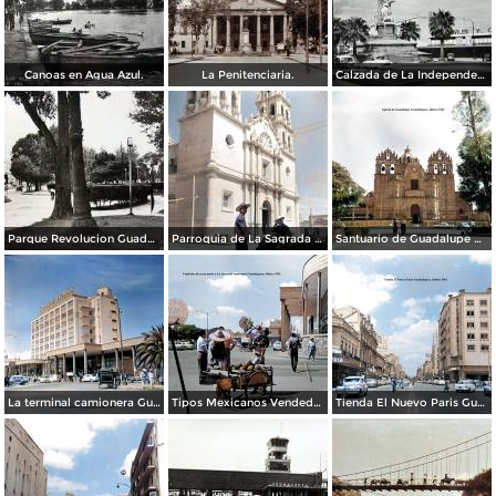
Canoas en Agua Azul.
La Penitenciaria.
Calzada de La Independencia Guadalajara, Jalisco.
Parque Revolucion Guadalajara, Jalisco.
Parroquia de La Sagrada familia Guadalajara, Jalisco 1961.
Santuario de Guadalupe Guadalajara, Jalisco 1961.
La terminal camionera Guadalajara, Jalisco 1961
Tipos Mexicanos Vendedor de cocos junto a La terminal camionera Guadalajara, Jalisco 1961
Tienda El Nuevo Paris Guadalajara, Jalisco 1961