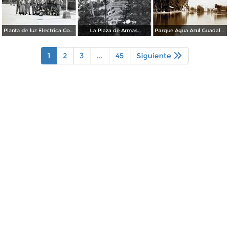
Planta de luz Electrica Colimilla. ( Fechada el 1 de Octubre de 1950 ).
La Plaza de Armas.
Parque Agua Azul Guadalajara, Jalisco.
1
2
3
...
45
Siguiente