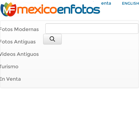
Mi Cuenta
ENGLISH
Fotos Modernas
Fotos Antiguas
Videos Antiguos
Turismo
En Venta