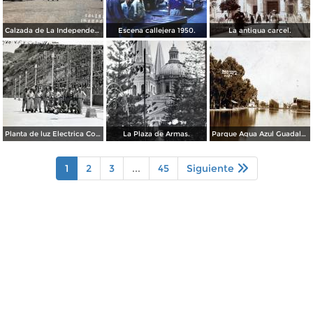
Calzada de La Independencia Guadalajara, Jalisco. ( Circulada el 10 de Febrero de 1931 ).
Escena callejera 1950.
La antigua carcel.
Planta de luz Electrica Colimilla. ( Fechada el 1 de Octubre de 1950 ).
La Plaza de Armas.
Parque Agua Azul Guadalajara, Jalisco.
1
2
3
...
45
Siguiente