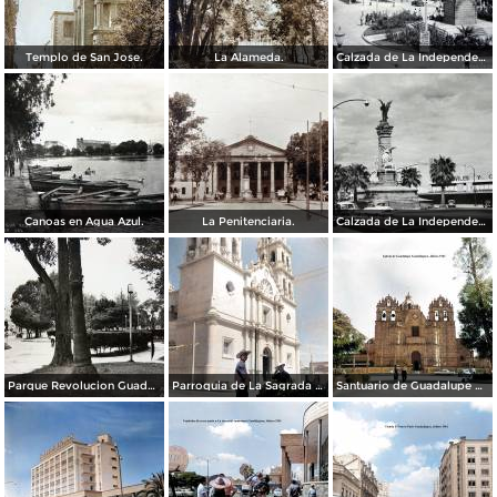
Templo de San Jose.
La Alameda.
Calzada de La Independencia y Mto. a Juarez Guadalajara, Jalisco. ( Circulada el 5 de Septiembre de 1929 ).
Canoas en Agua Azul.
La Penitenciaria.
Calzada de La Independencia Guadalajara, Jalisco.
Parque Revolucion Guadalajara, Jalisco.
Parroquia de La Sagrada familia Guadalajara, Jalisco 1961.
Santuario de Guadalupe Guadalajara, Jalisco 1961.