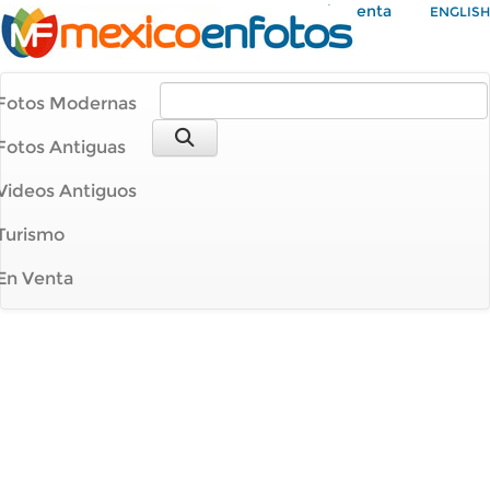
Mi Cuenta
ENGLISH
Fotos Modernas
Fotos Antiguas
Videos Antiguos
Turismo
En Venta