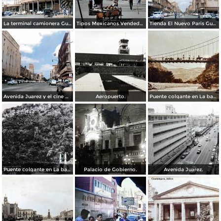
La terminal camionera Guadalajara, Jalisco 1961
Tipos Mexicanos Vendedor de cocos junto a La terminal camionera Guadalajara, Jalisco 1961
Tienda El Nuevo Paris Guadalajara, Jalisco 1961
Avenida Juarez y el cine Variedades Guadalajara, Jalisco 1961
Aeropuerto.
Puente colgante en La barranca de Oblatos.
Puente colgante en La barranca de Oblatos.
Palacio de Gobierno.
Avenida Juarez.