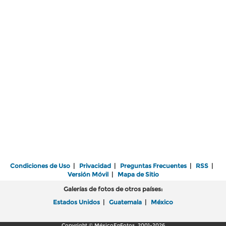
Condiciones de Uso
|
Privacidad
|
Preguntas Frecuentes
|
RSS
|
Versión Móvil
|
Mapa de Sitio
Galerías de fotos de otros países:
Estados Unidos
|
Guatemala
|
México
Copyright © MéxicoEnFotos, 2001-2026