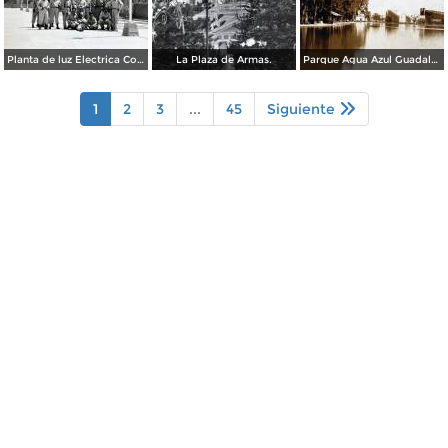
Planta de luz Electrica Colimilla. ( Fechada el 1 de Octubre de 1950 ).
La Plaza de Armas.
Parque Agua Azul Guadalajara, Jalisco.
1
2
3
...
45
Siguiente