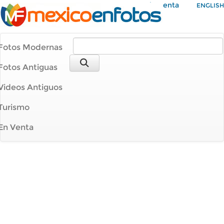
Mi Cuenta
ENGLISH
Fotos Modernas
Fotos Antiguas
Videos Antiguos
Turismo
En Venta