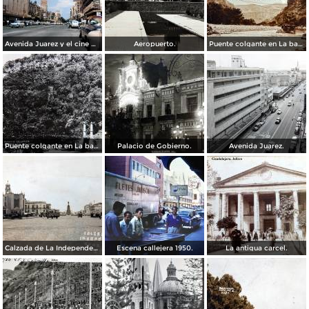
Avenida Juarez y el cine Variedades Guadalajara, Jalisco 1961
Aeropuerto.
Puente colgante en La barranca de Oblatos.
Puente colgante en La barranca de Oblatos.
Palacio de Gobierno.
Avenida Juarez.
Calzada de La Independencia Guadalajara, Jalisco. ( Circulada el 10 de Febrero de 1931 ).
Escena callejera 1950.
La antigua carcel.