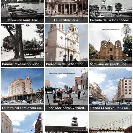
Canoas en Agua Azul.
La Penitenciaria.
Calzada de La Independencia Guadalajara, Jalisco.
Parque Revolucion Guadalajara, Jalisco.
Parroquia de La Sagrada familia Guadalajara, Jalisco 1961.
Santuario de Guadalupe Guadalajara, Jalisco 1961.
La terminal camionera Guadalajara, Jalisco 1961
Tipos Mexicanos Vendedor de cocos junto a La terminal camionera Guadalajara, Jalisco 1961
Tienda El Nuevo Paris Guadalajara, Jalisco 1961