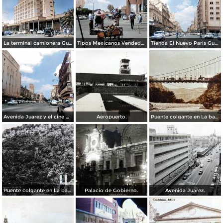
La terminal camionera Guadalajara, Jalisco 1961
Tipos Mexicanos Vendedor de cocos junto a La terminal camionera Guadalajara, Jalisco 1961
Tienda El Nuevo Paris Guadalajara, Jalisco 1961
Avenida Juarez y el cine Variedades Guadalajara, Jalisco 1961
Aeropuerto.
Puente colgante en La barranca de Oblatos.
Puente colgante en La barranca de Oblatos.
Palacio de Gobierno.
Avenida Juarez.