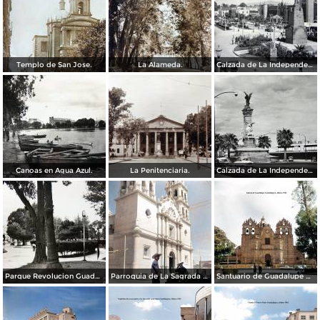
Templo de San Jose.
La Alameda.
Calzada de La Independencia y Mto. a Juarez Guadalajara, Jalisco. ( Circulada el 5 de Septiembre de 1929 ).
Canoas en Agua Azul.
La Penitenciaria.
Calzada de La Independencia Guadalajara, Jalisco.
Parque Revolucion Guadalajara, Jalisco.
Parroquia de La Sagrada familia Guadalajara, Jalisco 1961.
Santuario de Guadalupe Guadalajara, Jalisco 1961.