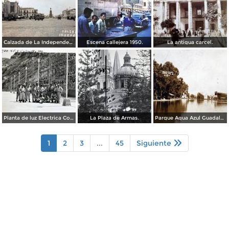
Calzada de La Independencia Guadalajara, Jalisco. ( Circulada el 10 de Febrero de 1931 ).
Escena callejera 1950.
La antigua carcel.
Planta de luz Electrica Colimilla. ( Fechada el 1 de Octubre de 1950 ).
La Plaza de Armas.
Parque Agua Azul Guadalajara, Jalisco.
1
2
3
...
45
Siguiente