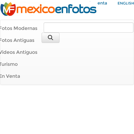
Mi Cuenta
ENGLISH
Fotos Modernas
Fotos Antiguas
Videos Antiguos
Turismo
En Venta