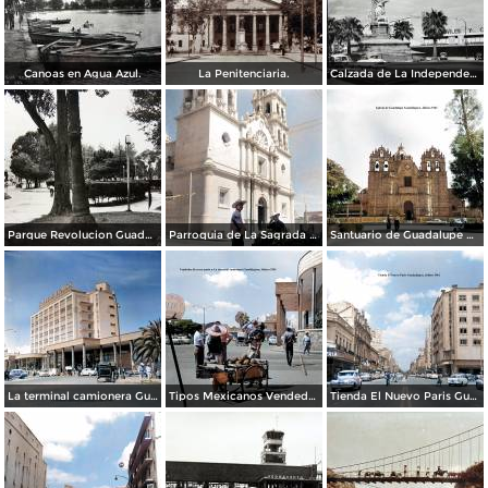
Canoas en Agua Azul.
La Penitenciaria.
Calzada de La Independencia Guadalajara, Jalisco.
Parque Revolucion Guadalajara, Jalisco.
Parroquia de La Sagrada familia Guadalajara, Jalisco 1961.
Santuario de Guadalupe Guadalajara, Jalisco 1961.
La terminal camionera Guadalajara, Jalisco 1961
Tipos Mexicanos Vendedor de cocos junto a La terminal camionera Guadalajara, Jalisco 1961
Tienda El Nuevo Paris Guadalajara, Jalisco 1961