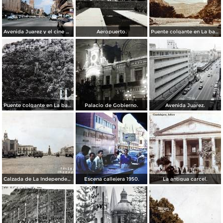
Avenida Juarez y el cine Variedades Guadalajara, Jalisco 1961
Aeropuerto.
Puente colgante en La barranca de Oblatos.
Puente colgante en La barranca de Oblatos.
Palacio de Gobierno.
Avenida Juarez.
Calzada de La Independencia Guadalajara, Jalisco. ( Circulada el 10 de Febrero de 1931 ).
Escena callejera 1950.
La antigua carcel.