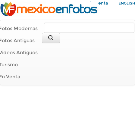
Mi Cuenta
ENGLISH
Fotos Modernas
Fotos Antiguas
Videos Antiguos
Turismo
En Venta