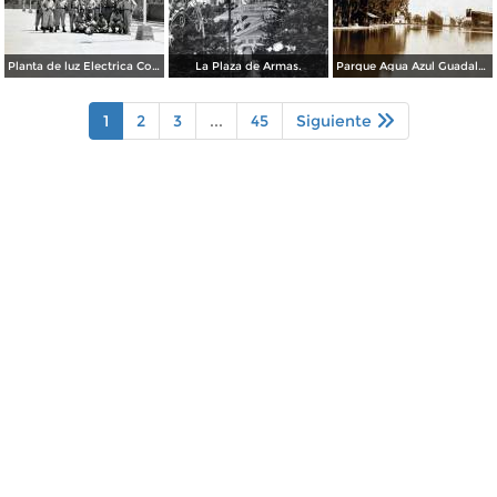
Planta de luz Electrica Colimilla. ( Fechada el 1 de Octubre de 1950 ).
La Plaza de Armas.
Parque Agua Azul Guadalajara, Jalisco.
1
2
3
...
45
Siguiente