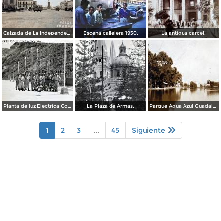
Calzada de La Independencia Guadalajara, Jalisco. ( Circulada el 10 de Febrero de 1931 ).
Escena callejera 1950.
La antigua carcel.
Planta de luz Electrica Colimilla. ( Fechada el 1 de Octubre de 1950 ).
La Plaza de Armas.
Parque Agua Azul Guadalajara, Jalisco.
1
2
3
...
45
Siguiente