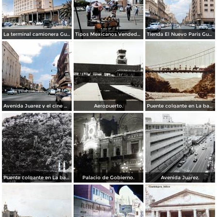
La terminal camionera Guadalajara, Jalisco 1961
Tipos Mexicanos Vendedor de cocos junto a La terminal camionera Guadalajara, Jalisco 1961
Tienda El Nuevo Paris Guadalajara, Jalisco 1961
Avenida Juarez y el cine Variedades Guadalajara, Jalisco 1961
Aeropuerto.
Puente colgante en La barranca de Oblatos.
Puente colgante en La barranca de Oblatos.
Palacio de Gobierno.
Avenida Juarez.