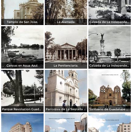
Templo de San Jose.
La Alameda.
Calzada de La Independencia y Mto. a Juarez Guadalajara, Jalisco. ( Circulada el 5 de Septiembre de 1929 ).
Canoas en Agua Azul.
La Penitenciaria.
Calzada de La Independencia Guadalajara, Jalisco.
Parque Revolucion Guadalajara, Jalisco.
Parroquia de La Sagrada familia Guadalajara, Jalisco 1961.
Santuario de Guadalupe Guadalajara, Jalisco 1961.