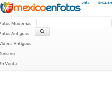
Mi Cuenta
ENGLISH
Fotos Modernas
Fotos Antiguas
Videos Antiguos
Turismo
En Venta