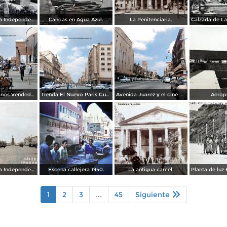
Calzada de La Independencia y Mto. a Juarez Guadalajara, Jalisco. ( Circulada el 5 de Septiembre de 1929 ).
Canoas en Agua Azul.
La Penitenciaria.
Tipos Mexicanos Vendedor de cocos junto a La terminal camionera Guadalajara, Jalisco 1961
Tienda El Nuevo Paris Guadalajara, Jalisco 1961
Avenida Juarez y el cine Variedades Guadalajara, Jalisco 1961
Aerop
Calzada de La Independencia Guadalajara, Jalisco. ( Circulada el 10 de Febrero de 1931 ).
Escena callejera 1950.
La antigua carcel.
1
2
3
...
45
Siguiente