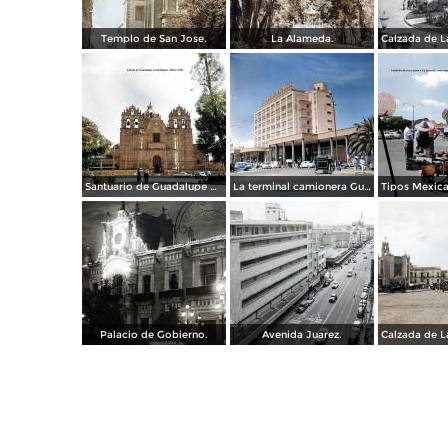
Templo de San Jose.
La Alameda.
Santuario de Guadalupe Guadalajara, Jalisco 1961.
La terminal camionera Guadalajara, Jalisco 1961
Palacio de Gobierno.
Avenida Juarez.