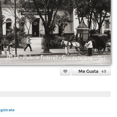
Me Gusta
49
gístrate