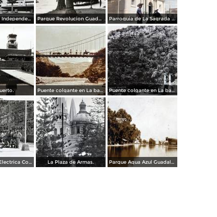
Calzada de La Independencia Guadalajara, Jalisco.
Parque Revolucion Guadalajara, Jalisco.
Parroquia de La Sagrada familia Guadalajara, Jalisco 1961.
uerto.
Puente colgante en La barranca de Oblatos.
Puente colgante en La barranca de Oblatos.
Planta de luz Electrica Colimilla. ( Fechada el 1 de Octubre de 1950 ).
La Plaza de Armas.
Parque Agua Azul Guadalajara, Jalisco.