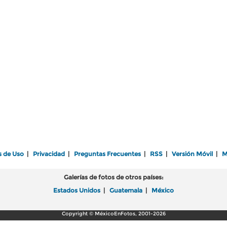
s de Uso
|
Privacidad
|
Preguntas Frecuentes
|
RSS
|
Versión Móvil
|
M
Galerías de fotos de otros países:
Estados Unidos
|
Guatemala
|
México
Copyright © MéxicoEnFotos, 2001-2026