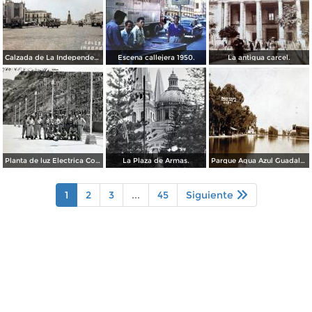
Calzada de La Independencia Guadalajara, Jalisco. ( Circulada el 10 de Febrero de 1931 ).
Escena callejera 1950.
La antigua carcel.
Planta de luz Electrica Colimilla. ( Fechada el 1 de Octubre de 1950 ).
La Plaza de Armas.
Parque Agua Azul Guadalajara, Jalisco.
1
2
3
...
45
Siguiente