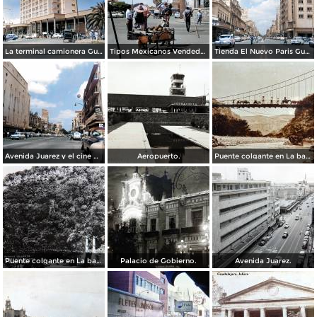
La terminal camionera Guadalajara, Jalisco 1961
Tipos Mexicanos Vendedor de cocos junto a La terminal camionera Guadalajara, Jalisco 1961
Tienda El Nuevo Paris Guadalajara, Jalisco 1961
Avenida Juarez y el cine Variedades Guadalajara, Jalisco 1961
Aeropuerto.
Puente colgante en La barranca de Oblatos.
Puente colgante en La barranca de Oblatos.
Palacio de Gobierno.
Avenida Juarez.