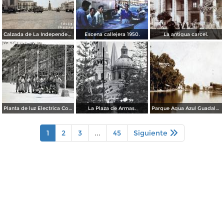
Calzada de La Independencia Guadalajara, Jalisco. ( Circulada el 10 de Febrero de 1931 ).
Escena callejera 1950.
La antigua carcel.
Planta de luz Electrica Colimilla. ( Fechada el 1 de Octubre de 1950 ).
La Plaza de Armas.
Parque Agua Azul Guadalajara, Jalisco.
1
2
3
...
45
Siguiente