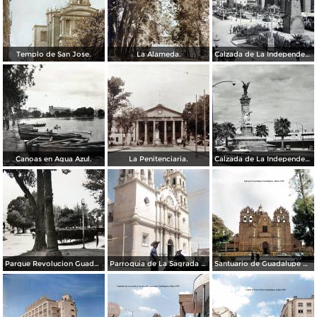
Templo de San Jose.
La Alameda.
Calzada de La Independencia y Mto. a Juarez Guadalajara, Jalisco. ( Circulada el 5 de Septiembre de 1929 ).
Canoas en Agua Azul.
La Penitenciaria.
Calzada de La Independencia Guadalajara, Jalisco.
Parque Revolucion Guadalajara, Jalisco.
Parroquia de La Sagrada familia Guadalajara, Jalisco 1961.
Santuario de Guadalupe Guadalajara, Jalisco 1961.