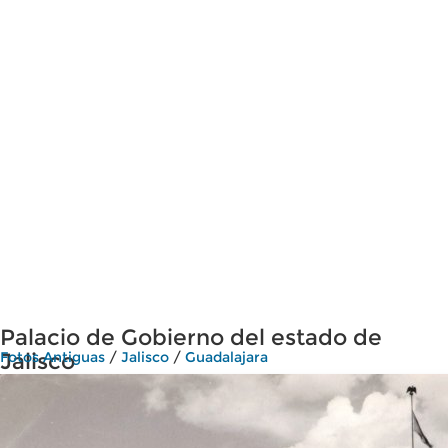
Palacio de Gobierno del estado de
Jalisco
Fotos Antiguas
/
Jalisco
/
Guadalajara