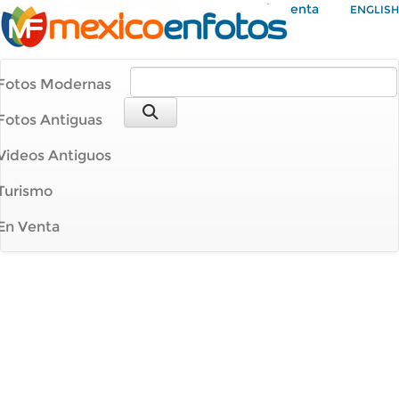
Mi Cuenta
ENGLISH
Fotos Modernas
Fotos Antiguas
Videos Antiguos
Turismo
En Venta