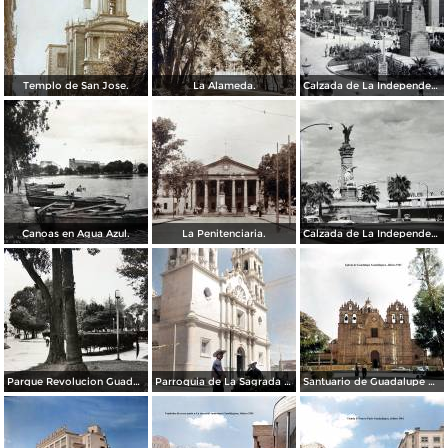
Templo de San Jose.
La Alameda.
Calzada de La Independencia y Mto. a Juarez Guadalajara, Jalisco. ( Circulada el 5 de Septiembre de 1929 ).
Canoas en Agua Azul.
La Penitenciaria.
Calzada de La Independencia Guadalajara, Jalisco.
Parque Revolucion Guadalajara, Jalisco.
Parroquia de La Sagrada familia Guadalajara, Jalisco 1961.
Santuario de Guadalupe Guadalajara, Jalisco 1961.