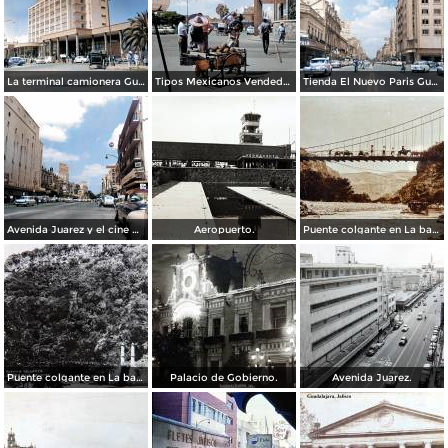
La terminal camionera Guadalajara, Jalisco 1961
Tipos Mexicanos Vendedor de cocos junto a La terminal camionera Guadalajara, Jalisco 1961
Tienda El Nuevo Paris Guadalajara, Jalisco 1961
Avenida Juarez y el cine Variedades Guadalajara, Jalisco 1961
Aeropuerto.
Puente colgante en La barranca de Oblatos.
Puente colgante en La barranca de Oblatos.
Palacio de Gobierno.
Avenida Juarez.