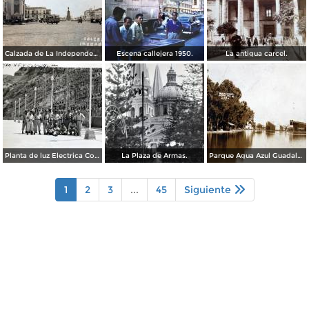
Calzada de La Independencia Guadalajara, Jalisco. ( Circulada el 10 de Febrero de 1931 ).
Escena callejera 1950.
La antigua carcel.
Planta de luz Electrica Colimilla. ( Fechada el 1 de Octubre de 1950 ).
La Plaza de Armas.
Parque Agua Azul Guadalajara, Jalisco.
1
2
3
...
45
Siguiente