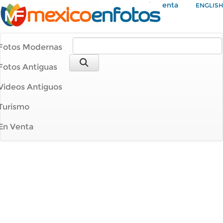
Mi Cuenta
ENGLISH
Fotos Modernas
Fotos Antiguas
Videos Antiguos
Turismo
En Venta