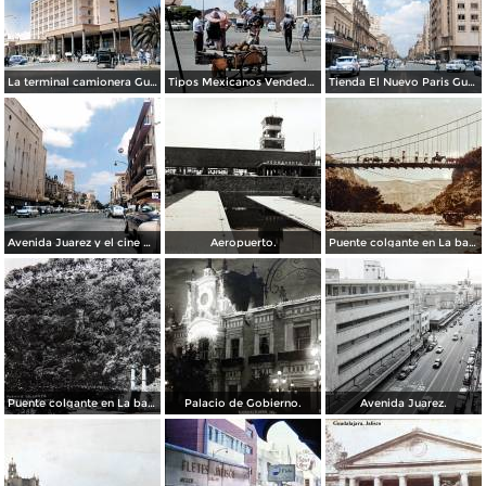
La terminal camionera Guadalajara, Jalisco 1961
Tipos Mexicanos Vendedor de cocos junto a La terminal camionera Guadalajara, Jalisco 1961
Tienda El Nuevo Paris Guadalajara, Jalisco 1961
Avenida Juarez y el cine Variedades Guadalajara, Jalisco 1961
Aeropuerto.
Puente colgante en La barranca de Oblatos.
Puente colgante en La barranca de Oblatos.
Palacio de Gobierno.
Avenida Juarez.