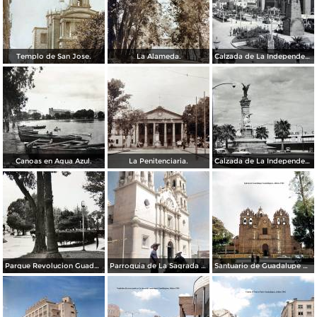
Templo de San Jose.
La Alameda.
Calzada de La Independencia y Mto. a Juarez Guadalajara, Jalisco. ( Circulada el 5 de Septiembre de 1929 ).
Canoas en Agua Azul.
La Penitenciaria.
Calzada de La Independencia Guadalajara, Jalisco.
Parque Revolucion Guadalajara, Jalisco.
Parroquia de La Sagrada familia Guadalajara, Jalisco 1961.
Santuario de Guadalupe Guadalajara, Jalisco 1961.