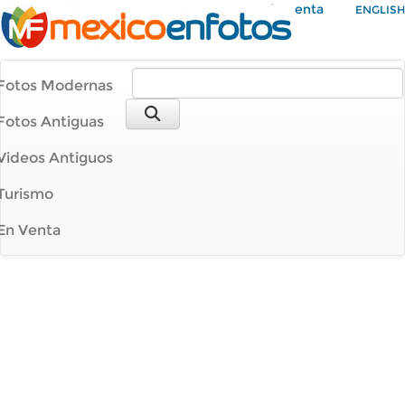
Mi Cuenta
ENGLISH
Fotos Modernas
Fotos Antiguas
Videos Antiguos
Turismo
En Venta