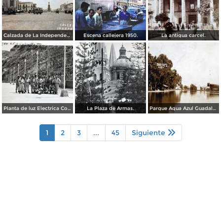
Calzada de La Independencia Guadalajara, Jalisco. ( Circulada el 10 de Febrero de 1931 ).
Escena callejera 1950.
La antigua carcel.
Planta de luz Electrica Colimilla. ( Fechada el 1 de Octubre de 1950 ).
La Plaza de Armas.
Parque Agua Azul Guadalajara, Jalisco.
1
2
3
...
45
Siguiente