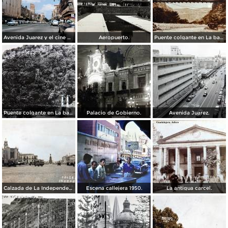
Avenida Juarez y el cine Variedades Guadalajara, Jalisco 1961
Aeropuerto.
Puente colgante en La barranca de Oblatos.
Puente colgante en La barranca de Oblatos.
Palacio de Gobierno.
Avenida Juarez.
Calzada de La Independencia Guadalajara, Jalisco. ( Circulada el 10 de Febrero de 1931 ).
Escena callejera 1950.
La antigua carcel.