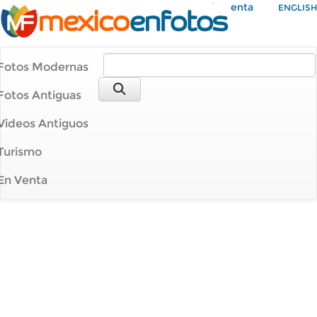
Mi Cuenta
ENGLISH
Fotos Modernas
Fotos Antiguas
Videos Antiguos
Turismo
En Venta