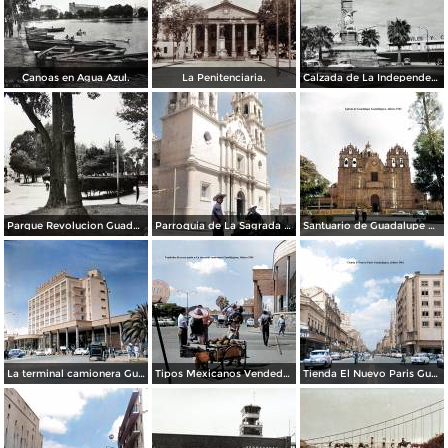
Canoas en Agua Azul.
La Penitenciaria.
Calzada de La Independencia Guadalajara, Jalisco.
Parque Revolucion Guadalajara, Jalisco.
Parroquia de La Sagrada familia Guadalajara, Jalisco 1961.
Santuario de Guadalupe Guadalajara, Jalisco 1961.
La terminal camionera Guadalajara, Jalisco 1961
Tipos Mexicanos Vendedor de cocos junto a La terminal camionera Guadalajara, Jalisco 1961
Tienda El Nuevo Paris Guadalajara, Jalisco 1961