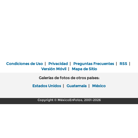
Condiciones de Uso
|
Privacidad
|
Preguntas Frecuentes
|
RSS
|
Versión Móvil
|
Mapa de Sitio
Galerías de fotos de otros países:
Estados Unidos
|
Guatemala
|
México
Copyright © MéxicoEnFotos, 2001-2026