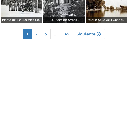
Planta de luz Electrica Colimilla. ( Fechada el 1 de Octubre de 1950 ).
La Plaza de Armas.
Parque Agua Azul Guadalajara, Jalisco.
1
2
3
...
45
Siguiente