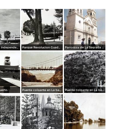
Calzada de La Independencia Guadalajara, Jalisco.
Parque Revolucion Guadalajara, Jalisco.
Parroquia de La Sagrada familia Guadalajara, Jalisco 1961.
uerto.
Puente colgante en La barranca de Oblatos.
Puente colgante en La barranca de Oblatos.