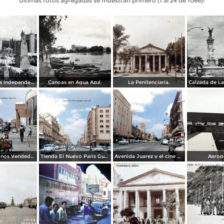
Últimas fotos agregadas se muestran primero (1 al 24 de 1066):
Calzada de La Independencia y Mto. a Juarez Guadalajara, Jalisco. ( Circulada el 5 de Septiembre de 1929 ).
Canoas en Agua Azul.
La Penitenciaria.
Tipos Mexicanos Vendedor de cocos junto a La terminal camionera Guadalajara, Jalisco 1961
Tienda El Nuevo Paris Guadalajara, Jalisco 1961
Avenida Juarez y el cine Variedades Guadalajara, Jalisco 1961
Aerop