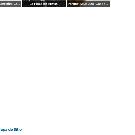
Planta de luz Electrica Colimilla. ( Fechada el 1 de Octubre de 1950 ).
La Plaza de Armas.
Parque Agua Azul Guadalajara, Jalisco.
apa de Sitio