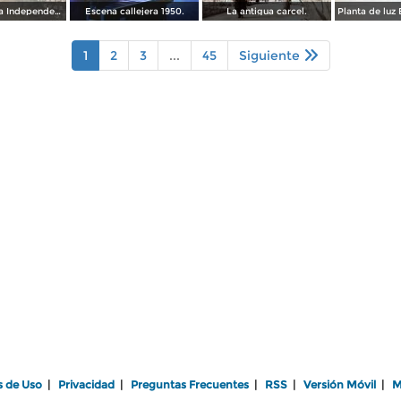
Calzada de La Independencia Guadalajara, Jalisco. ( Circulada el 10 de Febrero de 1931 ).
Escena callejera 1950.
La antigua carcel.
1
2
3
...
45
Siguiente
s de Uso
|
Privacidad
|
Preguntas Frecuentes
|
RSS
|
Versión Móvil
|
M