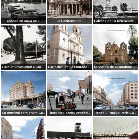
Canoas en Agua Azul.
La Penitenciaria.
Calzada de La Independencia Guadalajara, Jalisco.
Parque Revolucion Guadalajara, Jalisco.
Parroquia de La Sagrada familia Guadalajara, Jalisco 1961.
Santuario de Guadalupe Guadalajara, Jalisco 1961.
La terminal camionera Guadalajara, Jalisco 1961
Tipos Mexicanos Vendedor de cocos junto a La terminal camionera Guadalajara, Jalisco 1961
Tienda El Nuevo Paris Guadalajara, Jalisco 1961