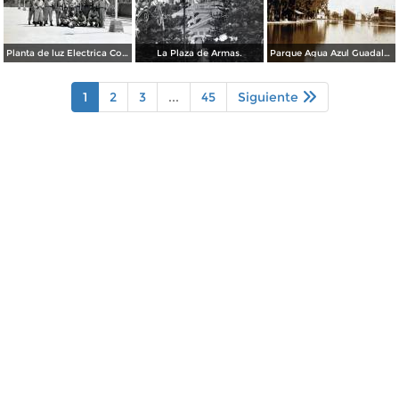
Planta de luz Electrica Colimilla. ( Fechada el 1 de Octubre de 1950 ).
La Plaza de Armas.
Parque Agua Azul Guadalajara, Jalisco.
1
2
3
...
45
Siguiente