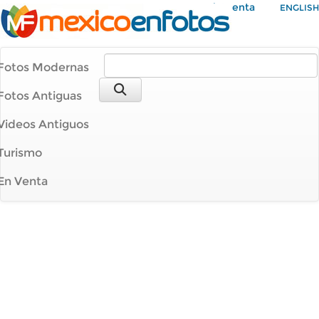
Mi Cuenta
ENGLISH
Fotos Modernas
Fotos Antiguas
Videos Antiguos
Turismo
En Venta