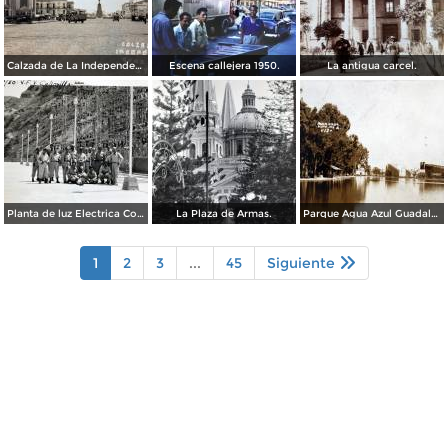
Calzada de La Independencia Guadalajara, Jalisco. ( Circulada el 10 de Febrero de 1931 ).
Escena callejera 1950.
La antigua carcel.
Planta de luz Electrica Colimilla. ( Fechada el 1 de Octubre de 1950 ).
La Plaza de Armas.
Parque Agua Azul Guadalajara, Jalisco.
1
2
3
...
45
Siguiente