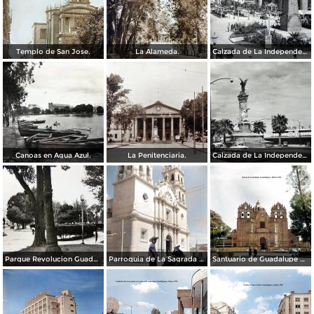
Templo de San Jose.
La Alameda.
Calzada de La Independencia y Mto. a Juarez Guadalajara, Jalisco. ( Circulada el 5 de Septiembre de 1929 ).
Canoas en Agua Azul.
La Penitenciaria.
Calzada de La Independencia Guadalajara, Jalisco.
Parque Revolucion Guadalajara, Jalisco.
Parroquia de La Sagrada familia Guadalajara, Jalisco 1961.
Santuario de Guadalupe Guadalajara, Jalisco 1961.