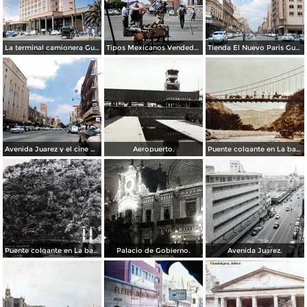
La terminal camionera Guadalajara, Jalisco 1961
Tipos Mexicanos Vendedor de cocos junto a La terminal camionera Guadalajara, Jalisco 1961
Tienda El Nuevo Paris Guadalajara, Jalisco 1961
Avenida Juarez y el cine Variedades Guadalajara, Jalisco 1961
Aeropuerto.
Puente colgante en La barranca de Oblatos.
Puente colgante en La barranca de Oblatos.
Palacio de Gobierno.
Avenida Juarez.