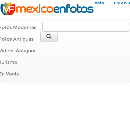
Mi Cuenta
ENGLISH
Fotos Modernas
Fotos Antiguas
Videos Antiguos
Turismo
En Venta