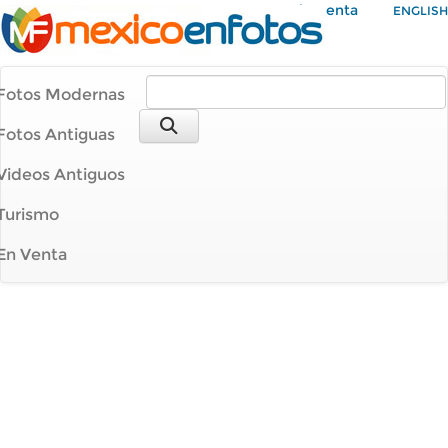
Mi Cuenta
ENGLISH
Fotos Modernas
Fotos Antiguas
Videos Antiguos
Turismo
En Venta