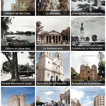
Templo de San Jose.
La Alameda.
Calzada de La Independencia y Mto. a Juarez Guadalajara, Jalisco. ( Circulada el 5 de Septiembre de 1929 ).
Canoas en Agua Azul.
La Penitenciaria.
Calzada de La Independencia Guadalajara, Jalisco.
Parque Revolucion Guadalajara, Jalisco.
Parroquia de La Sagrada familia Guadalajara, Jalisco 1961.
Santuario de Guadalupe Guadalajara, Jalisco 1961.