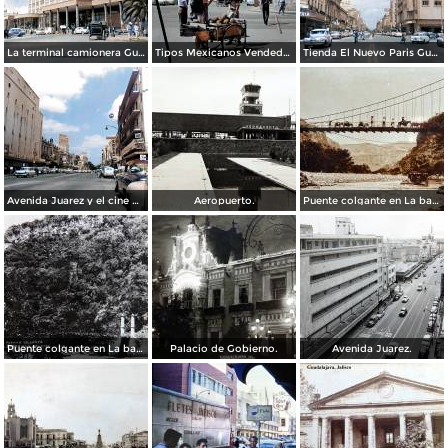
La terminal camionera Guadalajara, Jalisco 1961
Tipos Mexicanos Vendedor de cocos junto a La terminal camionera Guadalajara, Jalisco 1961
Tienda El Nuevo Paris Guadalajara, Jalisco 1961
Avenida Juarez y el cine Variedades Guadalajara, Jalisco 1961
Aeropuerto.
Puente colgante en La barranca de Oblatos.
Puente colgante en La barranca de Oblatos.
Palacio de Gobierno.
Avenida Juarez.