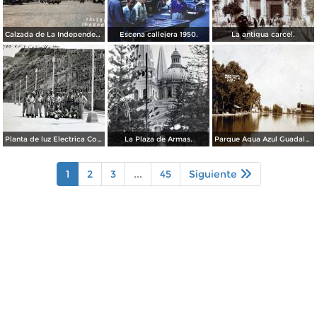
Calzada de La Independencia Guadalajara, Jalisco. ( Circulada el 10 de Febrero de 1931 ).
Escena callejera 1950.
La antigua carcel.
Planta de luz Electrica Colimilla. ( Fechada el 1 de Octubre de 1950 ).
La Plaza de Armas.
Parque Agua Azul Guadalajara, Jalisco.
1
2
3
...
45
Siguiente