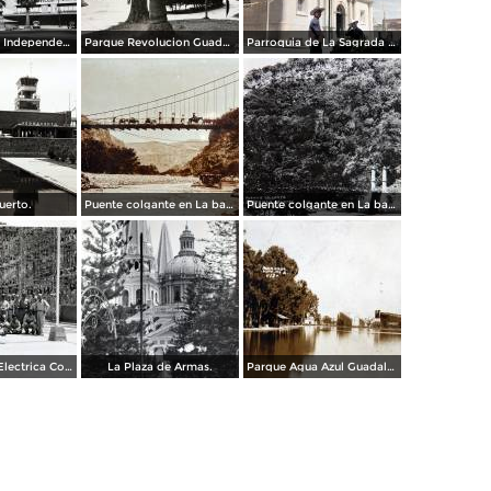
Calzada de La Independencia Guadalajara, Jalisco.
Parque Revolucion Guadalajara, Jalisco.
Parroquia de La Sagrada familia Guadalajara, Jalisco 1961.
uerto.
Puente colgante en La barranca de Oblatos.
Puente colgante en La barranca de Oblatos.
Planta de luz Electrica Colimilla. ( Fechada el 1 de Octubre de 1950 ).
La Plaza de Armas.
Parque Agua Azul Guadalajara, Jalisco.