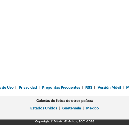
s de Uso
|
Privacidad
|
Preguntas Frecuentes
|
RSS
|
Versión Móvil
|
M
Galerías de fotos de otros países:
Estados Unidos
|
Guatemala
|
México
Copyright © MéxicoEnFotos, 2001-2026