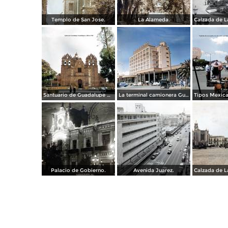
Templo de San Jose.
La Alameda.
Santuario de Guadalupe Guadalajara, Jalisco 1961.
La terminal camionera Guadalajara, Jalisco 1961
Palacio de Gobierno.
Avenida Juarez.