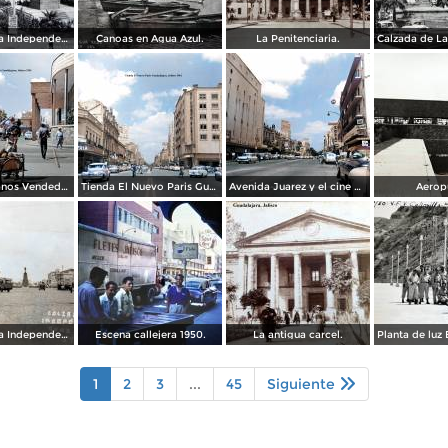
Calzada de La Independencia y Mto. a Juarez Guadalajara, Jalisco. ( Circulada el 5 de Septiembre de 1929 ).
Canoas en Agua Azul.
La Penitenciaria.
Tipos Mexicanos Vendedor de cocos junto a La terminal camionera Guadalajara, Jalisco 1961
Tienda El Nuevo Paris Guadalajara, Jalisco 1961
Avenida Juarez y el cine Variedades Guadalajara, Jalisco 1961
Aerop
Calzada de La Independencia Guadalajara, Jalisco. ( Circulada el 10 de Febrero de 1931 ).
Escena callejera 1950.
La antigua carcel.
1
2
3
...
45
Siguiente