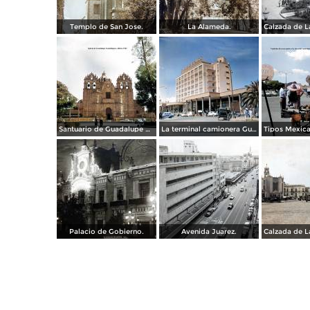
Templo de San Jose.
La Alameda.
Santuario de Guadalupe Guadalajara, Jalisco 1961.
La terminal camionera Guadalajara, Jalisco 1961
Palacio de Gobierno.
Avenida Juarez.