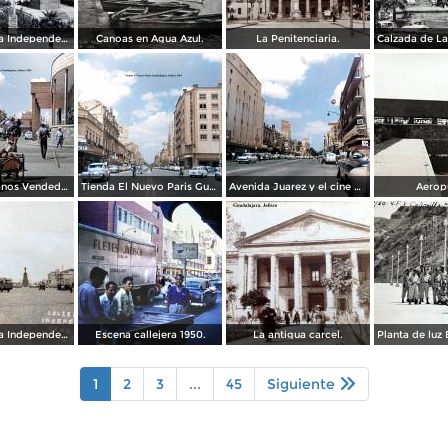
Calzada de La Independencia y Mto. a Juarez Guadalajara, Jalisco. ( Circulada el 5 de Septiembre de 1929 ).
Canoas en Agua Azul.
La Penitenciaria.
Tipos Mexicanos Vendedor de cocos junto a La terminal camionera Guadalajara, Jalisco 1961
Tienda El Nuevo Paris Guadalajara, Jalisco 1961
Avenida Juarez y el cine Variedades Guadalajara, Jalisco 1961
Aerop
Calzada de La Independencia Guadalajara, Jalisco. ( Circulada el 10 de Febrero de 1931 ).
Escena callejera 1950.
La antigua carcel.
1
2
3
...
45
Siguiente