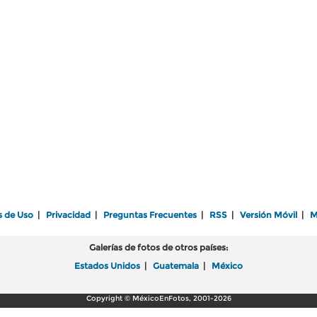
s de Uso
|
Privacidad
|
Preguntas Frecuentes
|
RSS
|
Versión Móvil
|
M
Galerías de fotos de otros países:
Estados Unidos
|
Guatemala
|
México
Copyright © MéxicoEnFotos, 2001-2026