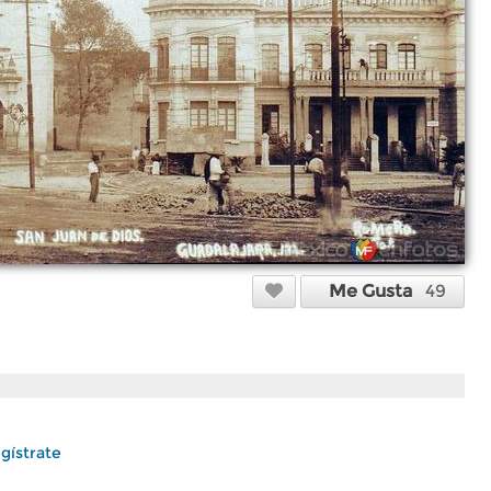
Me Gusta
49
gístrate