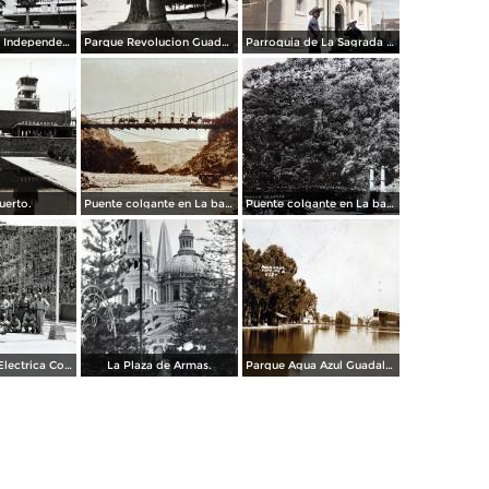
Calzada de La Independencia Guadalajara, Jalisco.
Parque Revolucion Guadalajara, Jalisco.
Parroquia de La Sagrada familia Guadalajara, Jalisco 1961.
uerto.
Puente colgante en La barranca de Oblatos.
Puente colgante en La barranca de Oblatos.
Planta de luz Electrica Colimilla. ( Fechada el 1 de Octubre de 1950 ).
La Plaza de Armas.
Parque Agua Azul Guadalajara, Jalisco.