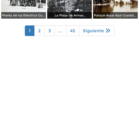
Planta de luz Electrica Colimilla. ( Fechada el 1 de Octubre de 1950 ).
La Plaza de Armas.
Parque Agua Azul Guadalajara, Jalisco.
1
2
3
...
45
Siguiente