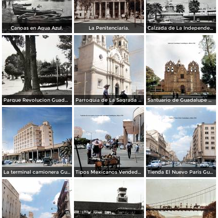
Canoas en Agua Azul.
La Penitenciaria.
Calzada de La Independencia Guadalajara, Jalisco.
Parque Revolucion Guadalajara, Jalisco.
Parroquia de La Sagrada familia Guadalajara, Jalisco 1961.
Santuario de Guadalupe Guadalajara, Jalisco 1961.
La terminal camionera Guadalajara, Jalisco 1961
Tipos Mexicanos Vendedor de cocos junto a La terminal camionera Guadalajara, Jalisco 1961
Tienda El Nuevo Paris Guadalajara, Jalisco 1961