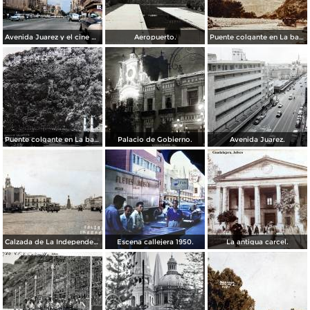
Avenida Juarez y el cine Variedades Guadalajara, Jalisco 1961
Aeropuerto.
Puente colgante en La barranca de Oblatos.
Puente colgante en La barranca de Oblatos.
Palacio de Gobierno.
Avenida Juarez.
Calzada de La Independencia Guadalajara, Jalisco. ( Circulada el 10 de Febrero de 1931 ).
Escena callejera 1950.
La antigua carcel.