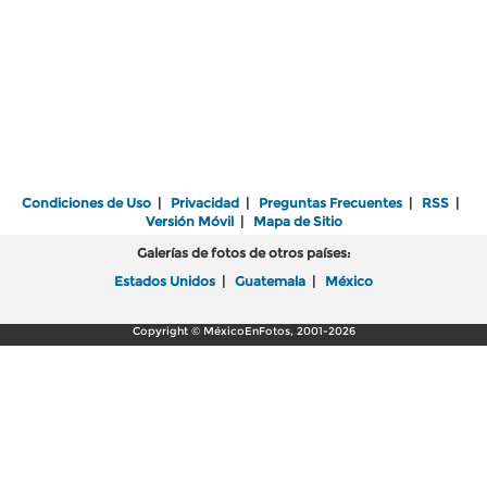
Condiciones de Uso
|
Privacidad
|
Preguntas Frecuentes
|
RSS
|
Versión Móvil
|
Mapa de Sitio
Galerías de fotos de otros países:
Estados Unidos
|
Guatemala
|
México
Copyright © MéxicoEnFotos, 2001-2026