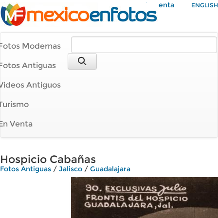
Mi Cuenta
ENGLISH
Fotos Modernas
Fotos Antiguas
Videos Antiguos
Turismo
En Venta
Hospicio Cabañas
Fotos Antiguas
/
Jalisco
/
Guadalajara