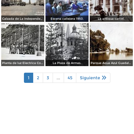
Calzada de La Independencia Guadalajara, Jalisco. ( Circulada el 10 de Febrero de 1931 ).
Escena callejera 1950.
La antigua carcel.
Planta de luz Electrica Colimilla. ( Fechada el 1 de Octubre de 1950 ).
La Plaza de Armas.
Parque Agua Azul Guadalajara, Jalisco.
1
2
3
...
45
Siguiente