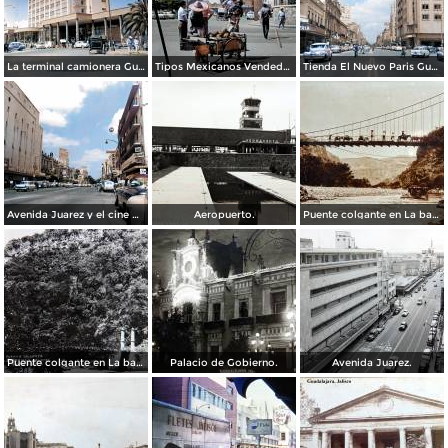
La terminal camionera Guadalajara, Jalisco 1961
Tipos Mexicanos Vendedor de cocos junto a La terminal camionera Guadalajara, Jalisco 1961
Tienda El Nuevo Paris Guadalajara, Jalisco 1961
Avenida Juarez y el cine Variedades Guadalajara, Jalisco 1961
Aeropuerto.
Puente colgante en La barranca de Oblatos.
Puente colgante en La barranca de Oblatos.
Palacio de Gobierno.
Avenida Juarez.