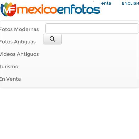
Mi Cuenta
ENGLISH
Fotos Modernas
Fotos Antiguas
Videos Antiguos
Turismo
En Venta