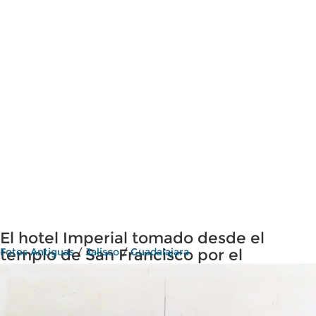
El hotel Imperial tomado desde el
templo de San Francisco por el
Fotos Antiguas
/
Jalisco
/
Guadalajara
fotografo Romero.