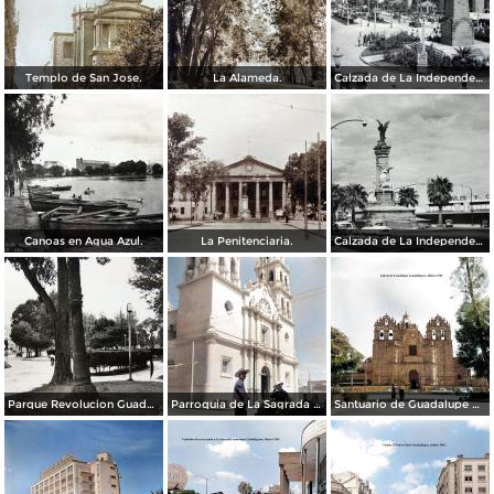
Templo de San Jose.
La Alameda.
Calzada de La Independencia y Mto. a Juarez Guadalajara, Jalisco. ( Circulada el 5 de Septiembre de 1929 ).
Canoas en Agua Azul.
La Penitenciaria.
Calzada de La Independencia Guadalajara, Jalisco.
Parque Revolucion Guadalajara, Jalisco.
Parroquia de La Sagrada familia Guadalajara, Jalisco 1961.
Santuario de Guadalupe Guadalajara, Jalisco 1961.