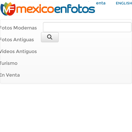
Mi Cuenta
ENGLISH
Fotos Modernas
Fotos Antiguas
Videos Antiguos
Turismo
En Venta