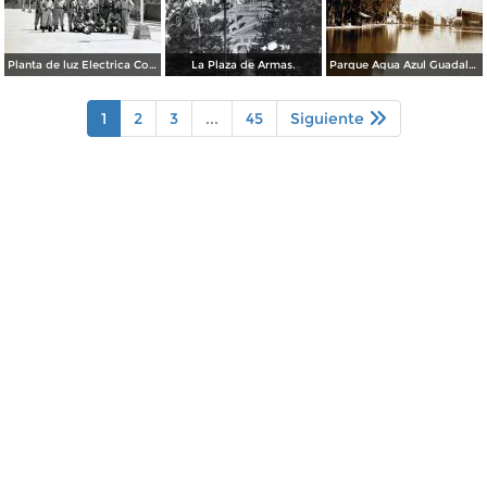
Planta de luz Electrica Colimilla. ( Fechada el 1 de Octubre de 1950 ).
La Plaza de Armas.
Parque Agua Azul Guadalajara, Jalisco.
1
2
3
...
45
Siguiente