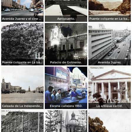
Avenida Juarez y el cine Variedades Guadalajara, Jalisco 1961
Aeropuerto.
Puente colgante en La barranca de Oblatos.
Puente colgante en La barranca de Oblatos.
Palacio de Gobierno.
Avenida Juarez.
Calzada de La Independencia Guadalajara, Jalisco. ( Circulada el 10 de Febrero de 1931 ).
Escena callejera 1950.
La antigua carcel.