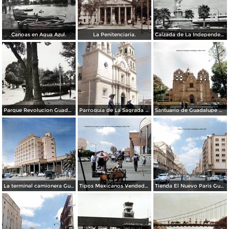
Canoas en Agua Azul.
La Penitenciaria.
Calzada de La Independencia Guadalajara, Jalisco.
Parque Revolucion Guadalajara, Jalisco.
Parroquia de La Sagrada familia Guadalajara, Jalisco 1961.
Santuario de Guadalupe Guadalajara, Jalisco 1961.
La terminal camionera Guadalajara, Jalisco 1961
Tipos Mexicanos Vendedor de cocos junto a La terminal camionera Guadalajara, Jalisco 1961
Tienda El Nuevo Paris Guadalajara, Jalisco 1961