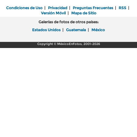
Condiciones de Uso
|
Privacidad
|
Preguntas Frecuentes
|
RSS
|
Versión Móvil
|
Mapa de Sitio
Galerías de fotos de otros países:
Estados Unidos
|
Guatemala
|
México
Copyright © MéxicoEnFotos, 2001-2026