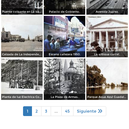
Puente colgante en La barranca de Oblatos.
Palacio de Gobierno.
Avenida Juarez.
Calzada de La Independencia Guadalajara, Jalisco. ( Circulada el 10 de Febrero de 1931 ).
Escena callejera 1950.
La antigua carcel.
Planta de luz Electrica Colimilla. ( Fechada el 1 de Octubre de 1950 ).
La Plaza de Armas.
Parque Agua Azul Guadalajara, Jalisco.
1
2
3
...
45
Siguiente