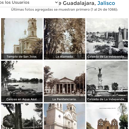
Fotos antiguas de Guadalajara,
Jalisco
Últimas fotos agregadas se muestran primero (1 al 24 de 1066):
Templo de San Jose.
La Alameda.
Calzada de La Independencia y Mto. a Juarez Guadalajara, Jalisco. ( Circulada el 5 de Septiembre de 1929 ).
Canoas en Agua Azul.
La Penitenciaria.
Calzada de La Independencia Guadalajara, Jalisco.