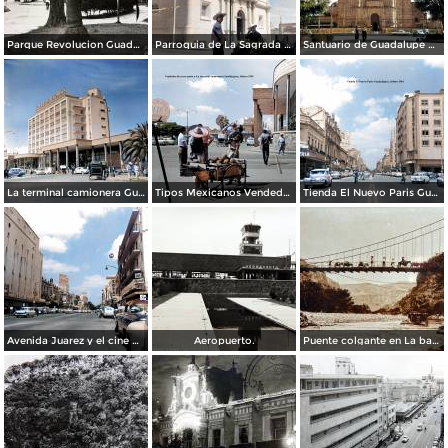
Parque Revolucion Guadalajara, Jalisco.
Parroquia de La Sagrada familia Guadalajara, Jalisco 1961.
Santuario de Guadalupe Guadalajara, Jalisco 1961.
La terminal camionera Guadalajara, Jalisco 1961
Tipos Mexicanos Vendedor de cocos junto a La terminal camionera Guadalajara, Jalisco 1961
Tienda El Nuevo Paris Guadalajara, Jalisco 1961
Avenida Juarez y el cine Variedades Guadalajara, Jalisco 1961
Aeropuerto.
Puente colgante en La barranca de Oblatos.