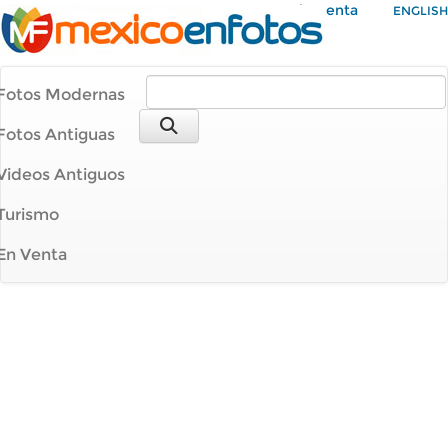
Mi Cuenta
ENGLISH
Fotos Modernas
Fotos Antiguas
Videos Antiguos
Turismo
En Venta