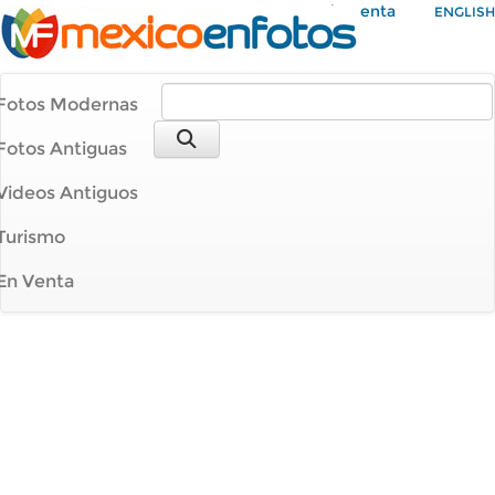
Mi Cuenta
ENGLISH
Fotos Modernas
Fotos Antiguas
Videos Antiguos
Turismo
En Venta