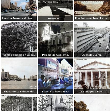
Avenida Juarez y el cine Variedades Guadalajara, Jalisco 1961
Aeropuerto.
Puente colgante en La barranca de Oblatos.
Puente colgante en La barranca de Oblatos.
Palacio de Gobierno.
Avenida Juarez.
Calzada de La Independencia Guadalajara, Jalisco. ( Circulada el 10 de Febrero de 1931 ).
Escena callejera 1950.
La antigua carcel.