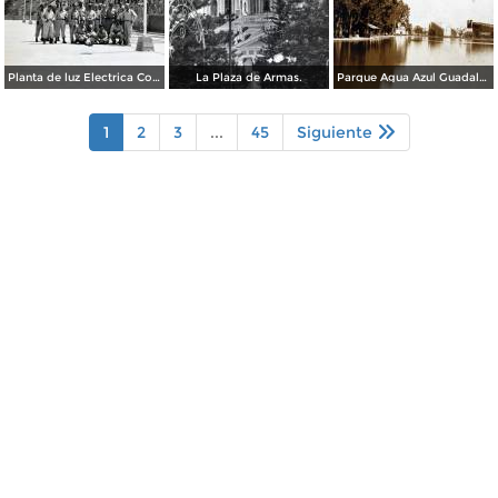
Planta de luz Electrica Colimilla. ( Fechada el 1 de Octubre de 1950 ).
La Plaza de Armas.
Parque Agua Azul Guadalajara, Jalisco.
1
2
3
...
45
Siguiente