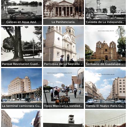
Canoas en Agua Azul.
La Penitenciaria.
Calzada de La Independencia Guadalajara, Jalisco.
Parque Revolucion Guadalajara, Jalisco.
Parroquia de La Sagrada familia Guadalajara, Jalisco 1961.
Santuario de Guadalupe Guadalajara, Jalisco 1961.
La terminal camionera Guadalajara, Jalisco 1961
Tipos Mexicanos Vendedor de cocos junto a La terminal camionera Guadalajara, Jalisco 1961
Tienda El Nuevo Paris Guadalajara, Jalisco 1961