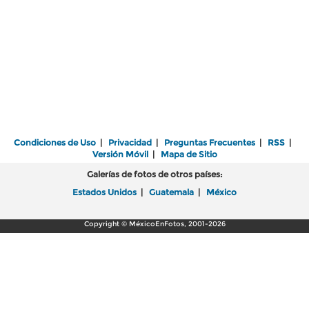
Condiciones de Uso
|
Privacidad
|
Preguntas Frecuentes
|
RSS
|
Versión Móvil
|
Mapa de Sitio
Galerías de fotos de otros países:
Estados Unidos
|
Guatemala
|
México
Copyright © MéxicoEnFotos, 2001-2026