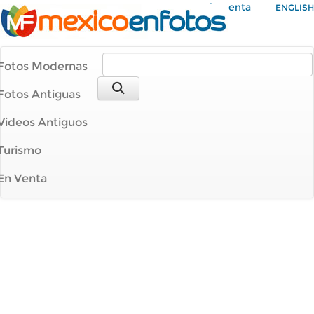
Mi Cuenta
ENGLISH
Fotos Modernas
Fotos Antiguas
Videos Antiguos
Turismo
En Venta