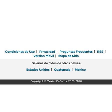
Condiciones de Uso
|
Privacidad
|
Preguntas Frecuentes
|
RSS
|
Versión Móvil
|
Mapa de Sitio
Galerías de fotos de otros países:
Estados Unidos
|
Guatemala
|
México
Copyright © MéxicoEnFotos, 2001-2026