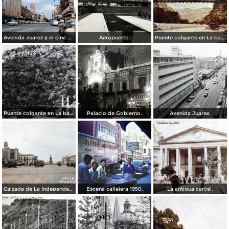
Avenida Juarez y el cine Variedades Guadalajara, Jalisco 1961
Aeropuerto.
Puente colgante en La barranca de Oblatos.
Puente colgante en La barranca de Oblatos.
Palacio de Gobierno.
Avenida Juarez.
Calzada de La Independencia Guadalajara, Jalisco. ( Circulada el 10 de Febrero de 1931 ).
Escena callejera 1950.
La antigua carcel.