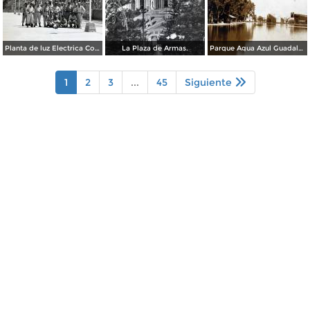
Planta de luz Electrica Colimilla. ( Fechada el 1 de Octubre de 1950 ).
La Plaza de Armas.
Parque Agua Azul Guadalajara, Jalisco.
1
2
3
...
45
Siguiente