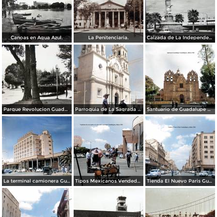
Canoas en Agua Azul.
La Penitenciaria.
Calzada de La Independencia Guadalajara, Jalisco.
Parque Revolucion Guadalajara, Jalisco.
Parroquia de La Sagrada familia Guadalajara, Jalisco 1961.
Santuario de Guadalupe Guadalajara, Jalisco 1961.
La terminal camionera Guadalajara, Jalisco 1961
Tipos Mexicanos Vendedor de cocos junto a La terminal camionera Guadalajara, Jalisco 1961
Tienda El Nuevo Paris Guadalajara, Jalisco 1961