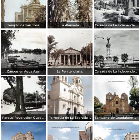
Templo de San Jose.
La Alameda.
Calzada de La Independencia y Mto. a Juarez Guadalajara, Jalisco. ( Circulada el 5 de Septiembre de 1929 ).
Canoas en Agua Azul.
La Penitenciaria.
Calzada de La Independencia Guadalajara, Jalisco.
Parque Revolucion Guadalajara, Jalisco.
Parroquia de La Sagrada familia Guadalajara, Jalisco 1961.
Santuario de Guadalupe Guadalajara, Jalisco 1961.