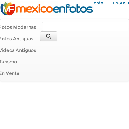
Mi Cuenta
ENGLISH
Fotos Modernas
Fotos Antiguas
Videos Antiguos
Turismo
En Venta