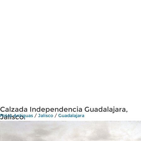
Calzada Independencia Guadalajara,
Jalisco.
Fotos Antiguas
/
Jalisco
/
Guadalajara