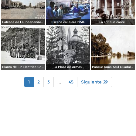
Calzada de La Independencia Guadalajara, Jalisco. ( Circulada el 10 de Febrero de 1931 ).
Escena callejera 1950.
La antigua carcel.
Planta de luz Electrica Colimilla. ( Fechada el 1 de Octubre de 1950 ).
La Plaza de Armas.
Parque Agua Azul Guadalajara, Jalisco.
1
2
3
...
45
Siguiente