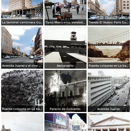
La terminal camionera Guadalajara, Jalisco 1961
Tipos Mexicanos Vendedor de cocos junto a La terminal camionera Guadalajara, Jalisco 1961
Tienda El Nuevo Paris Guadalajara, Jalisco 1961
Avenida Juarez y el cine Variedades Guadalajara, Jalisco 1961
Aeropuerto.
Puente colgante en La barranca de Oblatos.
Puente colgante en La barranca de Oblatos.
Palacio de Gobierno.
Avenida Juarez.