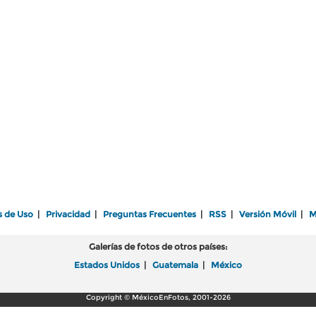
s de Uso
|
Privacidad
|
Preguntas Frecuentes
|
RSS
|
Versión Móvil
|
M
Galerías de fotos de otros países:
Estados Unidos
|
Guatemala
|
México
Copyright © MéxicoEnFotos, 2001-2026