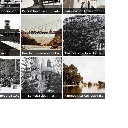
Calzada de La Independencia Guadalajara, Jalisco.
Parque Revolucion Guadalajara, Jalisco.
Parroquia de La Sagrada familia Guadalajara, Jalisco 1961.
uerto.
Puente colgante en La barranca de Oblatos.
Puente colgante en La barranca de Oblatos.
Planta de luz Electrica Colimilla. ( Fechada el 1 de Octubre de 1950 ).
La Plaza de Armas.
Parque Agua Azul Guadalajara, Jalisco.