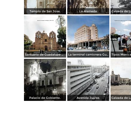
Templo de San Jose.
La Alameda.
Santuario de Guadalupe Guadalajara, Jalisco 1961.
La terminal camionera Guadalajara, Jalisco 1961
Palacio de Gobierno.
Avenida Juarez.