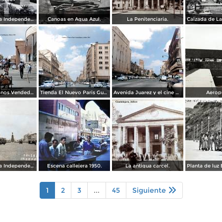
Calzada de La Independencia y Mto. a Juarez Guadalajara, Jalisco. ( Circulada el 5 de Septiembre de 1929 ).
Canoas en Agua Azul.
La Penitenciaria.
Tipos Mexicanos Vendedor de cocos junto a La terminal camionera Guadalajara, Jalisco 1961
Tienda El Nuevo Paris Guadalajara, Jalisco 1961
Avenida Juarez y el cine Variedades Guadalajara, Jalisco 1961
Aerop
Calzada de La Independencia Guadalajara, Jalisco. ( Circulada el 10 de Febrero de 1931 ).
Escena callejera 1950.
La antigua carcel.
1
2
3
...
45
Siguiente