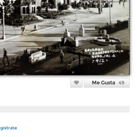
Me Gusta
49
gístrate