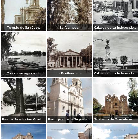
Templo de San Jose.
La Alameda.
Calzada de La Independencia y Mto. a Juarez Guadalajara, Jalisco. ( Circulada el 5 de Septiembre de 1929 ).
Canoas en Agua Azul.
La Penitenciaria.
Calzada de La Independencia Guadalajara, Jalisco.
Parque Revolucion Guadalajara, Jalisco.
Parroquia de La Sagrada familia Guadalajara, Jalisco 1961.
Santuario de Guadalupe Guadalajara, Jalisco 1961.