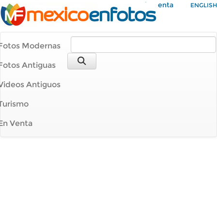
Mi Cuenta
ENGLISH
Fotos Modernas
Fotos Antiguas
Videos Antiguos
Turismo
En Venta