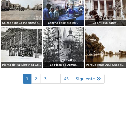
Calzada de La Independencia Guadalajara, Jalisco. ( Circulada el 10 de Febrero de 1931 ).
Escena callejera 1950.
La antigua carcel.
Planta de luz Electrica Colimilla. ( Fechada el 1 de Octubre de 1950 ).
La Plaza de Armas.
Parque Agua Azul Guadalajara, Jalisco.
1
2
3
...
45
Siguiente