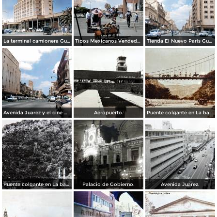
La terminal camionera Guadalajara, Jalisco 1961
Tipos Mexicanos Vendedor de cocos junto a La terminal camionera Guadalajara, Jalisco 1961
Tienda El Nuevo Paris Guadalajara, Jalisco 1961
Avenida Juarez y el cine Variedades Guadalajara, Jalisco 1961
Aeropuerto.
Puente colgante en La barranca de Oblatos.
Puente colgante en La barranca de Oblatos.
Palacio de Gobierno.
Avenida Juarez.