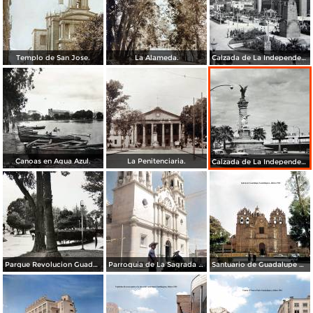
Templo de San Jose.
La Alameda.
Calzada de La Independencia y Mto. a Juarez Guadalajara, Jalisco. ( Circulada el 5 de Septiembre de 1929 ).
Canoas en Agua Azul.
La Penitenciaria.
Calzada de La Independencia Guadalajara, Jalisco.
Parque Revolucion Guadalajara, Jalisco.
Parroquia de La Sagrada familia Guadalajara, Jalisco 1961.
Santuario de Guadalupe Guadalajara, Jalisco 1961.