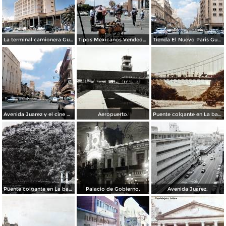
La terminal camionera Guadalajara, Jalisco 1961
Tipos Mexicanos Vendedor de cocos junto a La terminal camionera Guadalajara, Jalisco 1961
Tienda El Nuevo Paris Guadalajara, Jalisco 1961
Avenida Juarez y el cine Variedades Guadalajara, Jalisco 1961
Aeropuerto.
Puente colgante en La barranca de Oblatos.
Puente colgante en La barranca de Oblatos.
Palacio de Gobierno.
Avenida Juarez.