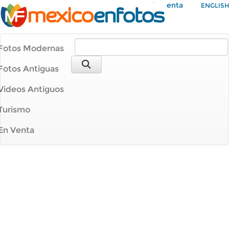
Mi Cuenta
ENGLISH
Fotos Modernas
Fotos Antiguas
Videos Antiguos
Turismo
En Venta