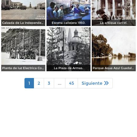
Calzada de La Independencia Guadalajara, Jalisco. ( Circulada el 10 de Febrero de 1931 ).
Escena callejera 1950.
La antigua carcel.
Planta de luz Electrica Colimilla. ( Fechada el 1 de Octubre de 1950 ).
La Plaza de Armas.
Parque Agua Azul Guadalajara, Jalisco.
1
2
3
...
45
Siguiente