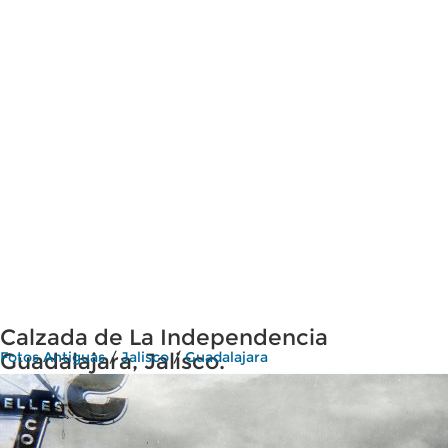
Calzada de La Independencia
Guadalajara, Jalisco.
Fotos Antiguas
/
Jalisco
/
Guadalajara