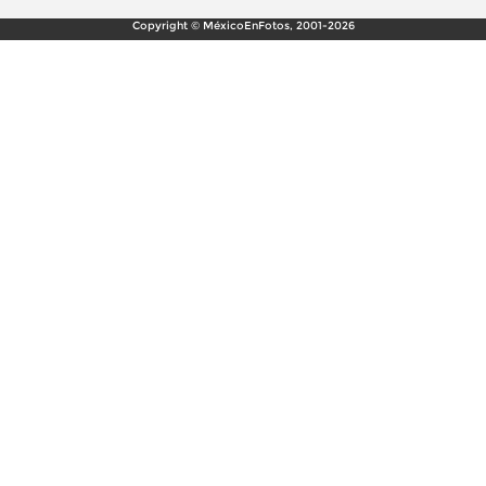
Copyright © MéxicoEnFotos, 2001-2026