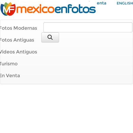
Mi Cuenta
ENGLISH
Fotos Modernas
Fotos Antiguas
Videos Antiguos
Turismo
En Venta