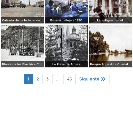
Calzada de La Independencia Guadalajara, Jalisco. ( Circulada el 10 de Febrero de 1931 ).
Escena callejera 1950.
La antigua carcel.
Planta de luz Electrica Colimilla. ( Fechada el 1 de Octubre de 1950 ).
La Plaza de Armas.
Parque Agua Azul Guadalajara, Jalisco.
1
2
3
...
45
Siguiente