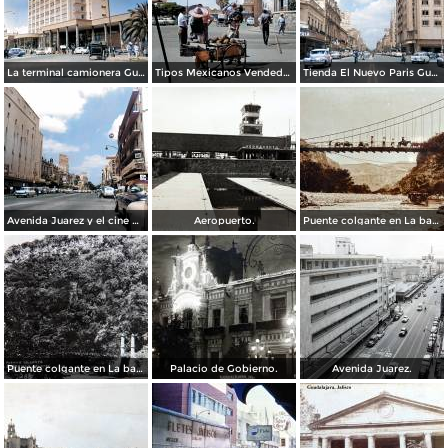
La terminal camionera Guadalajara, Jalisco 1961
Tipos Mexicanos Vendedor de cocos junto a La terminal camionera Guadalajara, Jalisco 1961
Tienda El Nuevo Paris Guadalajara, Jalisco 1961
Avenida Juarez y el cine Variedades Guadalajara, Jalisco 1961
Aeropuerto.
Puente colgante en La barranca de Oblatos.
Puente colgante en La barranca de Oblatos.
Palacio de Gobierno.
Avenida Juarez.