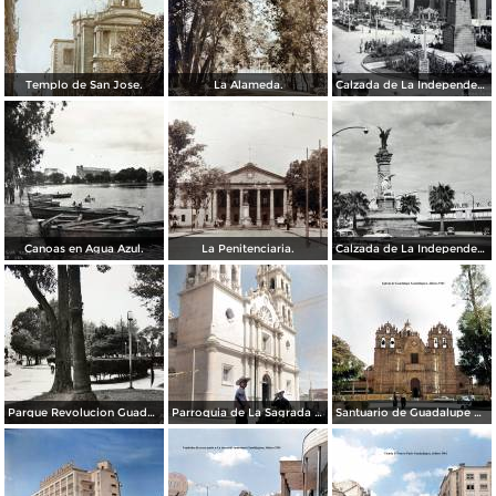
Templo de San Jose.
La Alameda.
Calzada de La Independencia y Mto. a Juarez Guadalajara, Jalisco. ( Circulada el 5 de Septiembre de 1929 ).
Canoas en Agua Azul.
La Penitenciaria.
Calzada de La Independencia Guadalajara, Jalisco.
Parque Revolucion Guadalajara, Jalisco.
Parroquia de La Sagrada familia Guadalajara, Jalisco 1961.
Santuario de Guadalupe Guadalajara, Jalisco 1961.