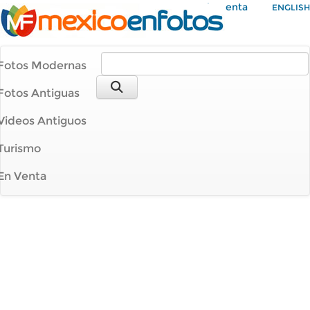
Mi Cuenta
ENGLISH
Fotos Modernas
Fotos Antiguas
Videos Antiguos
Turismo
En Venta