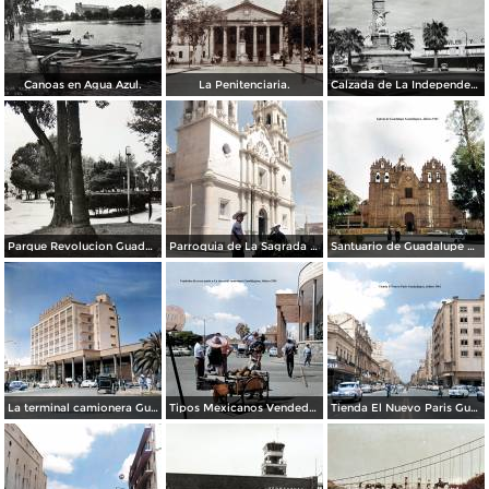
Canoas en Agua Azul.
La Penitenciaria.
Calzada de La Independencia Guadalajara, Jalisco.
Parque Revolucion Guadalajara, Jalisco.
Parroquia de La Sagrada familia Guadalajara, Jalisco 1961.
Santuario de Guadalupe Guadalajara, Jalisco 1961.
La terminal camionera Guadalajara, Jalisco 1961
Tipos Mexicanos Vendedor de cocos junto a La terminal camionera Guadalajara, Jalisco 1961
Tienda El Nuevo Paris Guadalajara, Jalisco 1961