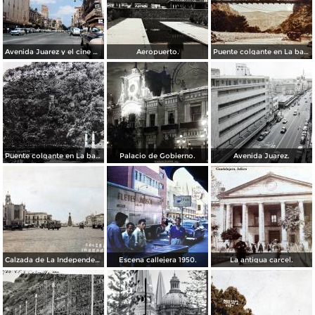
Avenida Juarez y el cine Variedades Guadalajara, Jalisco 1961
Aeropuerto.
Puente colgante en La barranca de Oblatos.
Puente colgante en La barranca de Oblatos.
Palacio de Gobierno.
Avenida Juarez.
Calzada de La Independencia Guadalajara, Jalisco. ( Circulada el 10 de Febrero de 1931 ).
Escena callejera 1950.
La antigua carcel.