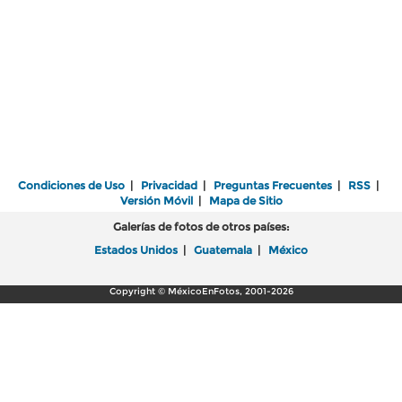
Condiciones de Uso
|
Privacidad
|
Preguntas Frecuentes
|
RSS
|
Versión Móvil
|
Mapa de Sitio
Galerías de fotos de otros países:
Estados Unidos
|
Guatemala
|
México
Copyright © MéxicoEnFotos, 2001-2026