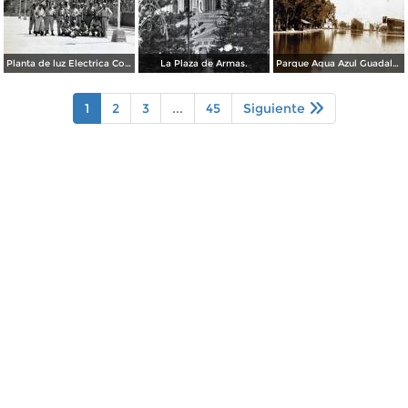
Planta de luz Electrica Colimilla. ( Fechada el 1 de Octubre de 1950 ).
La Plaza de Armas.
Parque Agua Azul Guadalajara, Jalisco.
1
2
3
...
45
Siguiente