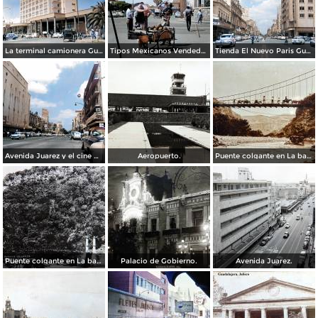
La terminal camionera Guadalajara, Jalisco 1961
Tipos Mexicanos Vendedor de cocos junto a La terminal camionera Guadalajara, Jalisco 1961
Tienda El Nuevo Paris Guadalajara, Jalisco 1961
Avenida Juarez y el cine Variedades Guadalajara, Jalisco 1961
Aeropuerto.
Puente colgante en La barranca de Oblatos.
Puente colgante en La barranca de Oblatos.
Palacio de Gobierno.
Avenida Juarez.