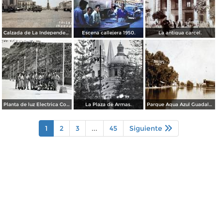
Calzada de La Independencia Guadalajara, Jalisco. ( Circulada el 10 de Febrero de 1931 ).
Escena callejera 1950.
La antigua carcel.
Planta de luz Electrica Colimilla. ( Fechada el 1 de Octubre de 1950 ).
La Plaza de Armas.
Parque Agua Azul Guadalajara, Jalisco.
1
2
3
...
45
Siguiente