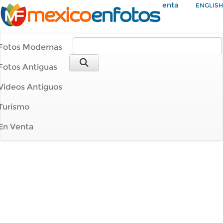
Mi Cuenta
ENGLISH
Fotos Modernas
Fotos Antiguas
Videos Antiguos
Turismo
En Venta