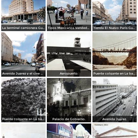
La terminal camionera Guadalajara, Jalisco 1961
Tipos Mexicanos Vendedor de cocos junto a La terminal camionera Guadalajara, Jalisco 1961
Tienda El Nuevo Paris Guadalajara, Jalisco 1961
Avenida Juarez y el cine Variedades Guadalajara, Jalisco 1961
Aeropuerto.
Puente colgante en La barranca de Oblatos.
Puente colgante en La barranca de Oblatos.
Palacio de Gobierno.
Avenida Juarez.