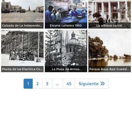
Calzada de La Independencia Guadalajara, Jalisco. ( Circulada el 10 de Febrero de 1931 ).
Escena callejera 1950.
La antigua carcel.
Planta de luz Electrica Colimilla. ( Fechada el 1 de Octubre de 1950 ).
La Plaza de Armas.
Parque Agua Azul Guadalajara, Jalisco.
1
2
3
...
45
Siguiente