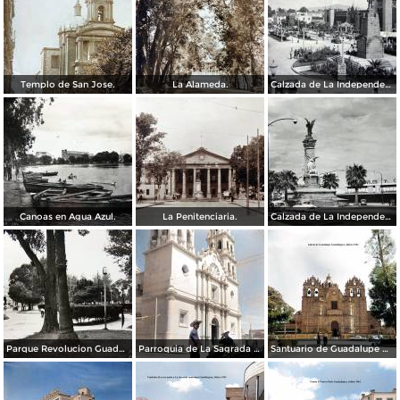
Templo de San Jose.
La Alameda.
Calzada de La Independencia y Mto. a Juarez Guadalajara, Jalisco. ( Circulada el 5 de Septiembre de 1929 ).
Canoas en Agua Azul.
La Penitenciaria.
Calzada de La Independencia Guadalajara, Jalisco.
Parque Revolucion Guadalajara, Jalisco.
Parroquia de La Sagrada familia Guadalajara, Jalisco 1961.
Santuario de Guadalupe Guadalajara, Jalisco 1961.