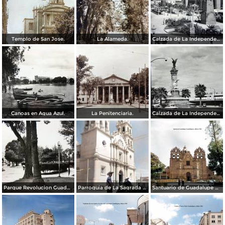
Templo de San Jose.
La Alameda.
Calzada de La Independencia y Mto. a Juarez Guadalajara, Jalisco. ( Circulada el 5 de Septiembre de 1929 ).
Canoas en Agua Azul.
La Penitenciaria.
Calzada de La Independencia Guadalajara, Jalisco.
Parque Revolucion Guadalajara, Jalisco.
Parroquia de La Sagrada familia Guadalajara, Jalisco 1961.
Santuario de Guadalupe Guadalajara, Jalisco 1961.