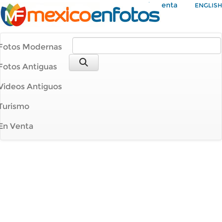
Mi Cuenta
ENGLISH
Fotos Modernas
Fotos Antiguas
Videos Antiguos
Turismo
En Venta