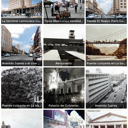
La terminal camionera Guadalajara, Jalisco 1961
Tipos Mexicanos Vendedor de cocos junto a La terminal camionera Guadalajara, Jalisco 1961
Tienda El Nuevo Paris Guadalajara, Jalisco 1961
Avenida Juarez y el cine Variedades Guadalajara, Jalisco 1961
Aeropuerto.
Puente colgante en La barranca de Oblatos.
Puente colgante en La barranca de Oblatos.
Palacio de Gobierno.
Avenida Juarez.