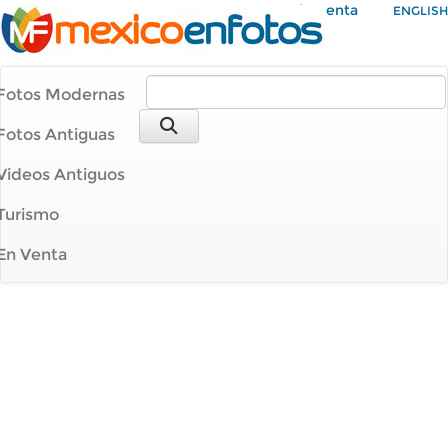
Mi Cuenta
ENGLISH
Fotos Modernas
Fotos Antiguas
Videos Antiguos
Turismo
En Venta