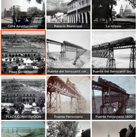
Calle Ayuntamiento.
Palacio Municipal.
La Iglesia.
Puente del ferrocarril cerca de Encarnación (por William Henry Jackson, c. 1887)
Puente del ferrocarril (por William Henry Jackson, c. 1887)
Plaza Constitución
PLAZA CONSTITUCION
Puente Ferroviario
Puente Ferroviario 1900