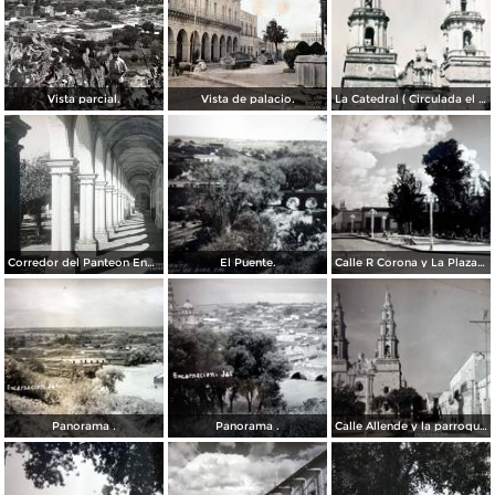
Vista parcial.
Vista de palacio.
La Catedral ( Circulada el 25 de Febrero de 1933 )
Corredor del Panteon Encarnación de Díaz, Jalisco.
El Puente.
Calle R Corona y La Plaza Constitucion.
Panorama .
Panorama .
Calle Allende y la parroquia.