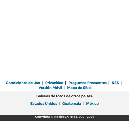
Condiciones de Uso
|
Privacidad
|
Preguntas Frecuentes
|
RSS
|
Versión Móvil
|
Mapa de Sitio
Galerías de fotos de otros países:
Estados Unidos
|
Guatemala
|
México
Copyright © MéxicoEnFotos, 2001-2026