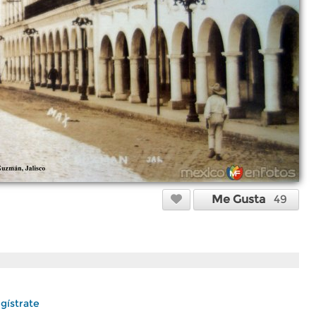
Me Gusta
49
gístrate