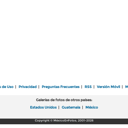
s de Uso
|
Privacidad
|
Preguntas Frecuentes
|
RSS
|
Versión Móvil
|
M
Galerías de fotos de otros países:
Estados Unidos
|
Guatemala
|
México
Copyright © MéxicoEnFotos, 2001-2026