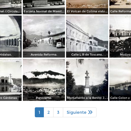
Escuela Normal. ( Circulada el 15 de Abril de 1963 ).
Escuela Normal de Maestros
El Volcan de Colima visto desde Ciudad Guzmán, Jalisco.
Hidalgo.
Avenida Reforma.
Calle L R de Toscano.
Motivo 
ro Cárdenas
Panorama.
Monumento a la Benito Juarez.
1
2
3
Siguiente