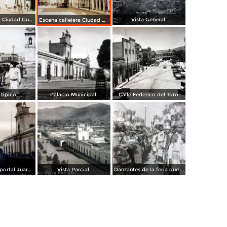
Calle Reforma Ciudad Guzmán, Jalisco.
Vista General.
Escena callejera Ciudad Guzmán, Jalisco .
tipico.
Palacio Municipal.
Calle Federico del Toro.
Calle Colon y portal Juarez.
Vista Parcial.
Danzantes de la feria que se celebra cada ano en el mes de Octubre.