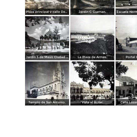
Plaza principal y calle Degollado Ciudad Guzmán, Jalisco ( Circulada el 23 de Diciembre de 1912 ).
Jardin G Guzman.
Jardin 5 de Mayo Ciudad Guzmán, Jalisco .
La Plaza de Armas.
Portal 
Templo de San Antonio.
Vista al Hotel.
Calle Láza