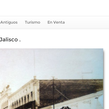
 Antiguos
Turismo
En Venta
alisco .