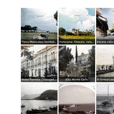
Tipos Mexicanos Vendedor de dulces Chapala, Jalisco 1961.
Panorama .Chapala, Jalisco 1961.
Hotel Palmera. ( Circulada el 30 de Junio de 1909 ).
Villa Monte Carlo.