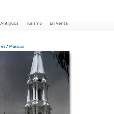
 Antiguos
Turismo
En Venta
res
/
Músicos