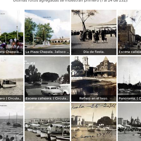
Últimas fotos agregadas se muestran primero (1 al 24 de 232):
Escena callejera Chapala, Jalisco 1961..
La Plaza Chapala, Jalisco 1961.
Dia de fiesta.
El Embarcadero ( Circulada el 7 de Marzo de 1907 ).
Escena callejera. ( Circulada el 28 de Mayo de 1955 ).
Reflejo en el lago.