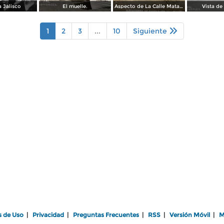
 Jalisco
El muelle.
Aspecto de La Calle Matamoros ( Circulada el 25 de Febrero de 1911 ).
Vista de
1
2
3
...
10
Siguiente
s de Uso
|
Privacidad
|
Preguntas Frecuentes
|
RSS
|
Versión Móvil
|
M