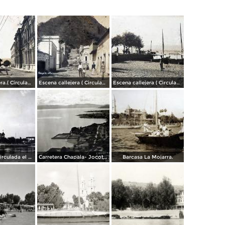
Escena callejera.( Circulada el 3 de Marzo de 1909 ).
Escena callejera ( Circulada el 22 de marzo de 1908 ).
Escena callejera ( Circulada el 19 de Diciembre de 1908 )..
Panorama. ( Circulada el 21 de Abril de 1924 ).
Carretera Chapala- Jocotepec.
Barcasa La Mojarra.