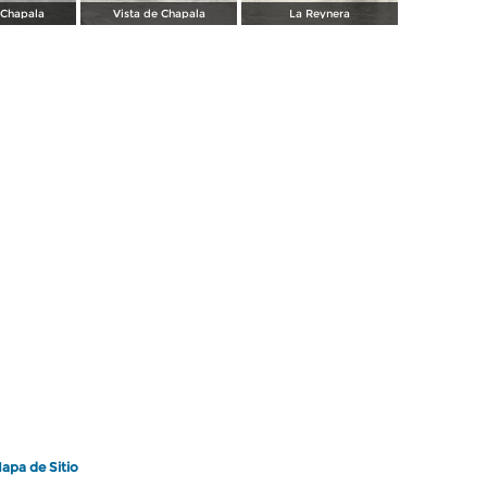
 Chapala
Vista de Chapala
La Reynera
apa de Sitio