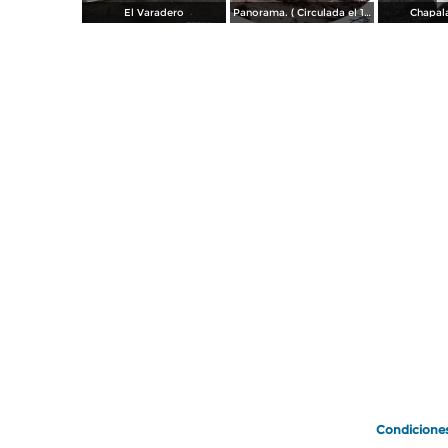
El Varadero
Panorama. ( Circulada el 17 de Diciembre de 1906 ).
Chapala
Condicione