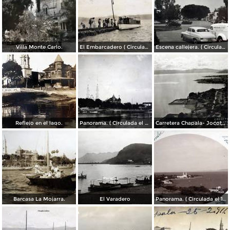
Villa Monte Carlo.
El Embarcadero ( Circulada el 7 de Marzo de 1907 ).
Escena callejera. ( Circulada el 28 de Mayo de 1955 ).
Reflejo en el lago.
Panorama. ( Circulada el 21 de Abril de 1924 ).
Carretera Chapala- Jocotepec.
Barcasa La Mojarra.
El Varadero
Panorama. ( Circulada el 17 de Diciembre de 1906 ).