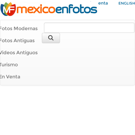
Mi Cuenta
ENGLISH
Fotos Modernas
Fotos Antiguas
Videos Antiguos
Turismo
En Venta