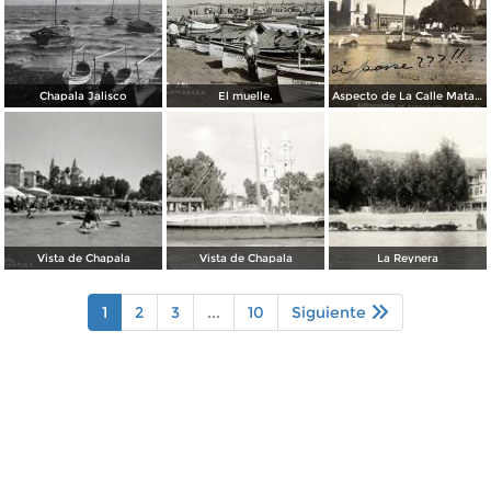
Chapala Jalisco
El muelle.
Aspecto de La Calle Matamoros ( Circulada el 25 de Febrero de 1911 ).
Vista de Chapala
Vista de Chapala
La Reynera
1
2
3
...
10
Siguiente