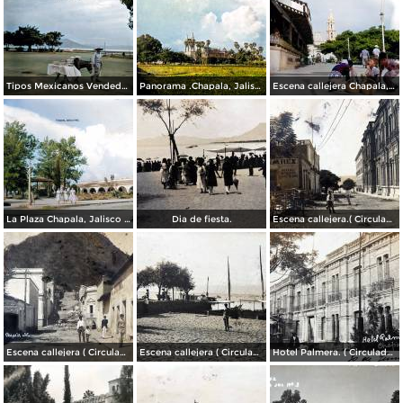
Tipos Mexicanos Vendedor de dulces Chapala, Jalisco 1961.
Panorama .Chapala, Jalisco 1961.
Escena callejera Chapala, Jalisco 1961..
La Plaza Chapala, Jalisco 1961.
Dia de fiesta.
Escena callejera.( Circulada el 3 de Marzo de 1909 ).
Escena callejera ( Circulada el 22 de marzo de 1908 ).
Escena callejera ( Circulada el 19 de Diciembre de 1908 )..
Hotel Palmera. ( Circulada el 30 de Junio de 1909 ).