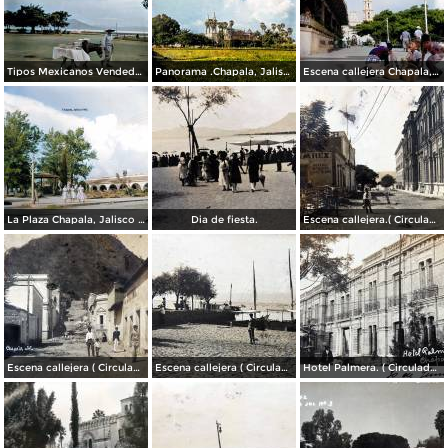
Tipos Mexicanos Vendedor de dulces Chapala, Jalisco 1961.
Panorama .Chapala, Jalisco 1961.
Escena callejera Chapala, Jalisco 1961..
La Plaza Chapala, Jalisco 1961.
Dia de fiesta.
Escena callejera.( Circulada el 3 de Marzo de 1909 ).
Escena callejera ( Circulada el 22 de marzo de 1908 ).
Escena callejera ( Circulada el 19 de Diciembre de 1908 )..
Hotel Palmera. ( Circulada el 30 de Junio de 1909 ).