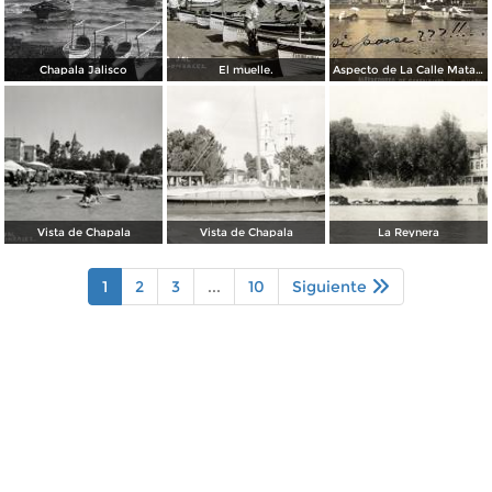
Chapala Jalisco
El muelle.
Aspecto de La Calle Matamoros ( Circulada el 25 de Febrero de 1911 ).
Vista de Chapala
Vista de Chapala
La Reynera
1
2
3
...
10
Siguiente