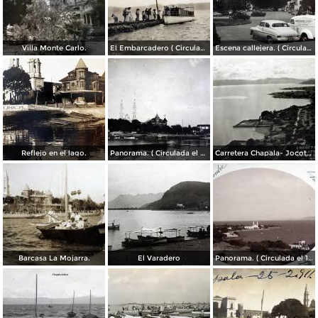
Villa Monte Carlo.
El Embarcadero ( Circulada el 7 de Marzo de 1907 ).
Escena callejera. ( Circulada el 28 de Mayo de 1955 ).
Reflejo en el lago.
Panorama. ( Circulada el 21 de Abril de 1924 ).
Carretera Chapala- Jocotepec.
Barcasa La Mojarra.
El Varadero
Panorama. ( Circulada el 17 de Diciembre de 1906 ).