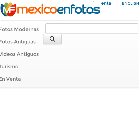
Mi Cuenta
ENGLISH
Fotos Modernas
Fotos Antiguas
Videos Antiguos
Turismo
En Venta