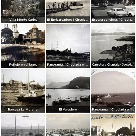
Villa Monte Carlo.
El Embarcadero ( Circulada el 7 de Marzo de 1907 ).
Escena callejera. ( Circulada el 28 de Mayo de 1955 ).
Reflejo en el lago.
Panorama. ( Circulada el 21 de Abril de 1924 ).
Carretera Chapala- Jocotepec.
Barcasa La Mojarra.
El Varadero
Panorama. ( Circulada el 17 de Diciembre de 1906 ).