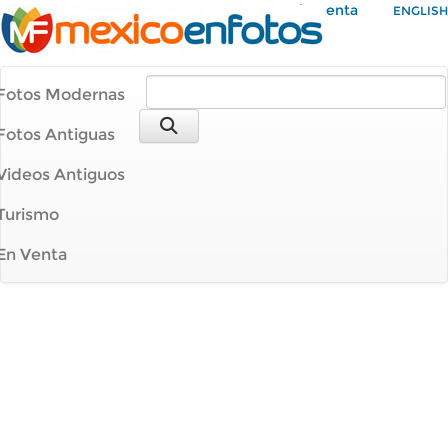
Mi Cuenta
ENGLISH
Fotos Modernas
Fotos Antiguas
Videos Antiguos
Turismo
En Venta