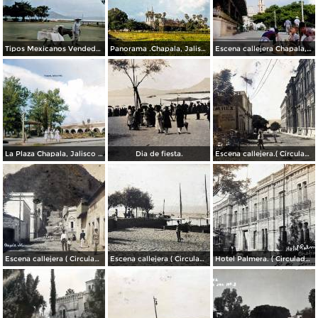
Tipos Mexicanos Vendedor de dulces Chapala, Jalisco 1961.
Panorama .Chapala, Jalisco 1961.
Escena callejera Chapala, Jalisco 1961..
La Plaza Chapala, Jalisco 1961.
Dia de fiesta.
Escena callejera.( Circulada el 3 de Marzo de 1909 ).
Escena callejera ( Circulada el 22 de marzo de 1908 ).
Escena callejera ( Circulada el 19 de Diciembre de 1908 )..
Hotel Palmera. ( Circulada el 30 de Junio de 1909 ).