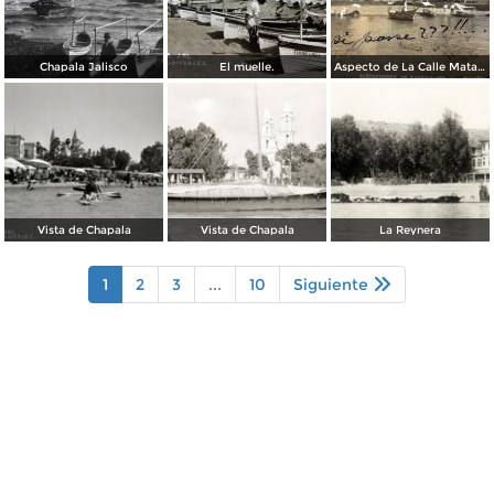
Chapala Jalisco
El muelle.
Aspecto de La Calle Matamoros ( Circulada el 25 de Febrero de 1911 ).
Vista de Chapala
Vista de Chapala
La Reynera
1
2
3
...
10
Siguiente