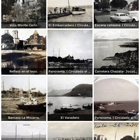
Villa Monte Carlo.
El Embarcadero ( Circulada el 7 de Marzo de 1907 ).
Escena callejera. ( Circulada el 28 de Mayo de 1955 ).
Reflejo en el lago.
Panorama. ( Circulada el 21 de Abril de 1924 ).
Carretera Chapala- Jocotepec.
Barcasa La Mojarra.
El Varadero
Panorama. ( Circulada el 17 de Diciembre de 1906 ).