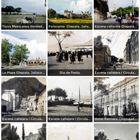
Tipos Mexicanos Vendedor de dulces Chapala, Jalisco 1961.
Panorama .Chapala, Jalisco 1961.
Escena callejera Chapala, Jalisco 1961..
La Plaza Chapala, Jalisco 1961.
Dia de fiesta.
Escena callejera.( Circulada el 3 de Marzo de 1909 ).
Escena callejera ( Circulada el 22 de marzo de 1908 ).
Escena callejera ( Circulada el 19 de Diciembre de 1908 )..
Hotel Palmera. ( Circulada el 30 de Junio de 1909 ).