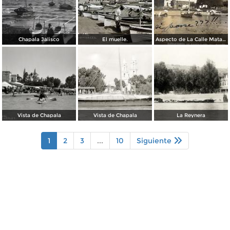
Chapala Jalisco
El muelle.
Aspecto de La Calle Matamoros ( Circulada el 25 de Febrero de 1911 ).
Vista de Chapala
Vista de Chapala
La Reynera
1
2
3
...
10
Siguiente