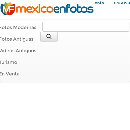
Mi Cuenta
ENGLISH
Fotos Modernas
Fotos Antiguas
Videos Antiguos
Turismo
En Venta