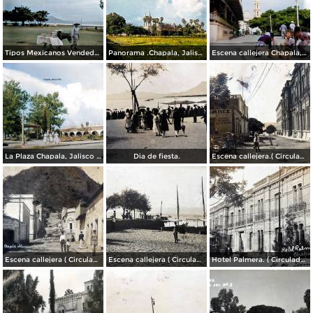
Tipos Mexicanos Vendedor de dulces Chapala, Jalisco 1961.
Panorama .Chapala, Jalisco 1961.
Escena callejera Chapala, Jalisco 1961..
La Plaza Chapala, Jalisco 1961.
Dia de fiesta.
Escena callejera.( Circulada el 3 de Marzo de 1909 ).
Escena callejera ( Circulada el 22 de marzo de 1908 ).
Escena callejera ( Circulada el 19 de Diciembre de 1908 )..
Hotel Palmera. ( Circulada el 30 de Junio de 1909 ).