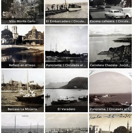
Villa Monte Carlo.
El Embarcadero ( Circulada el 7 de Marzo de 1907 ).
Escena callejera. ( Circulada el 28 de Mayo de 1955 ).
Reflejo en el lago.
Panorama. ( Circulada el 21 de Abril de 1924 ).
Carretera Chapala- Jocotepec.
Barcasa La Mojarra.
El Varadero
Panorama. ( Circulada el 17 de Diciembre de 1906 ).