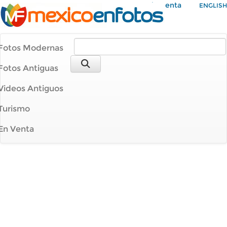
Mi Cuenta
ENGLISH
Fotos Modernas
Fotos Antiguas
Videos Antiguos
Turismo
En Venta