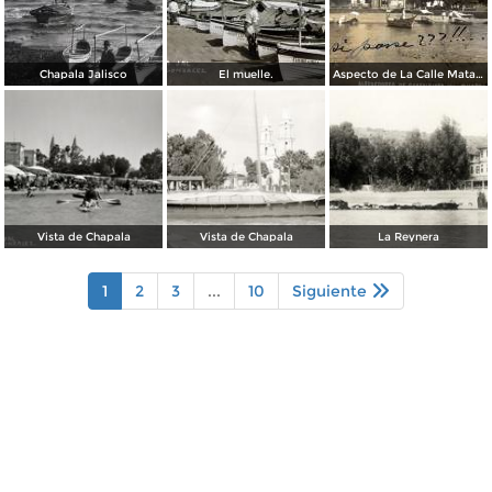
Chapala Jalisco
El muelle.
Aspecto de La Calle Matamoros ( Circulada el 25 de Febrero de 1911 ).
Vista de Chapala
Vista de Chapala
La Reynera
1
2
3
...
10
Siguiente