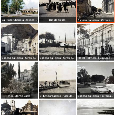
La Plaza Chapala, Jalisco 1961.
Dia de fiesta.
Escena callejera.( Circulada el 3 de Marzo de 1909 ).
Escena callejera ( Circulada el 22 de marzo de 1908 ).
Escena callejera ( Circulada el 19 de Diciembre de 1908 )..
Hotel Palmera. ( Circulada el 30 de Junio de 1909 ).
Villa Monte Carlo.
El Embarcadero ( Circulada el 7 de Marzo de 1907 ).
Escena callejera. ( Circulada el 28 de Mayo de 1955 ).