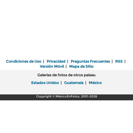
Condiciones de Uso
|
Privacidad
|
Preguntas Frecuentes
|
RSS
|
Versión Móvil
|
Mapa de Sitio
Galerías de fotos de otros países:
Estados Unidos
|
Guatemala
|
México
Copyright © MéxicoEnFotos, 2001-2026