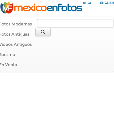
Mi Cuenta
ENGLISH
Fotos Modernas
Fotos Antiguas
Videos Antiguos
Turismo
En Venta