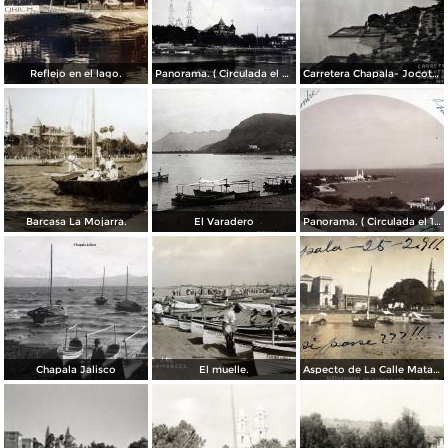
Reflejo en el lago.
Panorama. ( Circulada el 21 de Abril de 1924 ).
Carretera Chapala- Jocotepec.
Barcasa La Mojarra.
El Varadero
Panorama. ( Circulada el 17 de Diciembre de 1906 ).
Chapala Jalisco
El muelle.
Aspecto de La Calle Matamoros ( Circulada el 25 de Febrero de 1911 ).