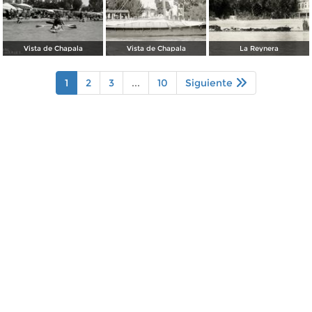
Vista de Chapala
Vista de Chapala
La Reynera
1
2
3
...
10
Siguiente