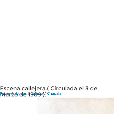
Escena callejera.( Circulada el 3 de
Marzo de 1909 ).
Fotos Antiguas
/
Jalisco
/
Chapala