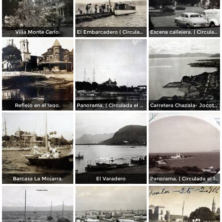
Villa Monte Carlo.
El Embarcadero ( Circulada el 7 de Marzo de 1907 ).
Escena callejera. ( Circulada el 28 de Mayo de 1955 ).
Reflejo en el lago.
Panorama. ( Circulada el 21 de Abril de 1924 ).
Carretera Chapala- Jocotepec.
Barcasa La Mojarra.
El Varadero
Panorama. ( Circulada el 17 de Diciembre de 1906 ).