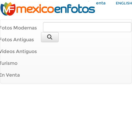
Mi Cuenta
ENGLISH
Fotos Modernas
Fotos Antiguas
Videos Antiguos
Turismo
En Venta