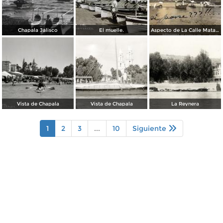
Chapala Jalisco
El muelle.
Aspecto de La Calle Matamoros ( Circulada el 25 de Febrero de 1911 ).
Vista de Chapala
Vista de Chapala
La Reynera
1
2
3
...
10
Siguiente