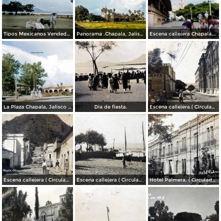
Tipos Mexicanos Vendedor de dulces Chapala, Jalisco 1961.
Panorama .Chapala, Jalisco 1961.
Escena callejera Chapala, Jalisco 1961..
La Plaza Chapala, Jalisco 1961.
Dia de fiesta.
Escena callejera.( Circulada el 3 de Marzo de 1909 ).
Escena callejera ( Circulada el 22 de marzo de 1908 ).
Escena callejera ( Circulada el 19 de Diciembre de 1908 )..
Hotel Palmera. ( Circulada el 30 de Junio de 1909 ).