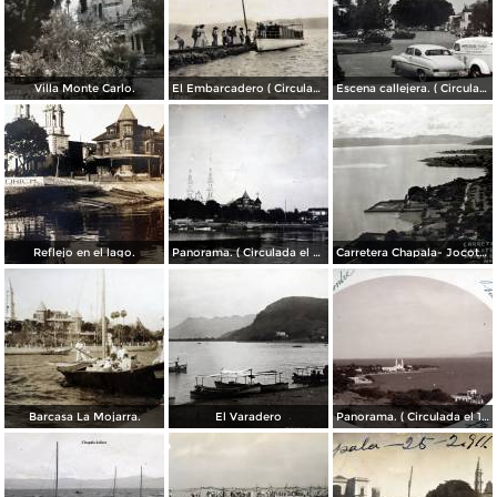
Villa Monte Carlo.
El Embarcadero ( Circulada el 7 de Marzo de 1907 ).
Escena callejera. ( Circulada el 28 de Mayo de 1955 ).
Reflejo en el lago.
Panorama. ( Circulada el 21 de Abril de 1924 ).
Carretera Chapala- Jocotepec.
Barcasa La Mojarra.
El Varadero
Panorama. ( Circulada el 17 de Diciembre de 1906 ).