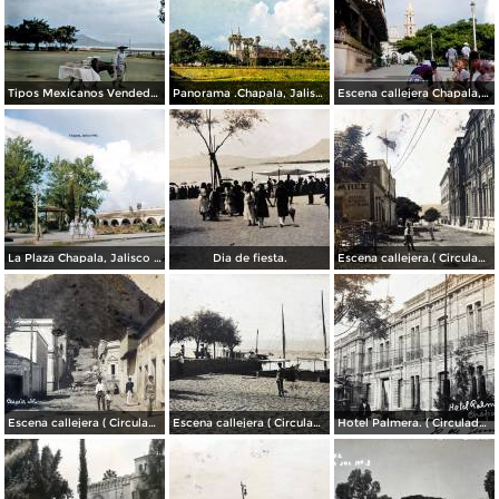
Tipos Mexicanos Vendedor de dulces Chapala, Jalisco 1961.
Panorama .Chapala, Jalisco 1961.
Escena callejera Chapala, Jalisco 1961..
La Plaza Chapala, Jalisco 1961.
Dia de fiesta.
Escena callejera.( Circulada el 3 de Marzo de 1909 ).
Escena callejera ( Circulada el 22 de marzo de 1908 ).
Escena callejera ( Circulada el 19 de Diciembre de 1908 )..
Hotel Palmera. ( Circulada el 30 de Junio de 1909 ).