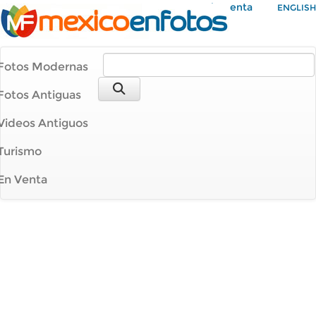
Mi Cuenta
ENGLISH
Fotos Modernas
Fotos Antiguas
Videos Antiguos
Turismo
En Venta